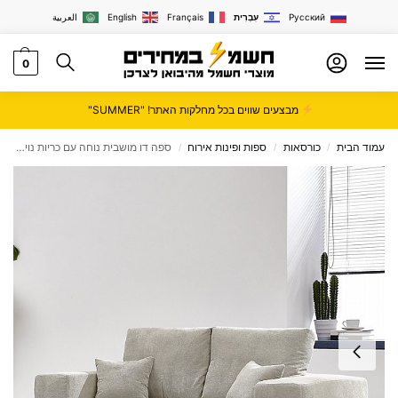
Русский
עִבְרִית
Français
English
العربية
0
מבצעים שווים בכל מחלקות האתר! "SUMMER"
עמוד הבית
כורסאות
ספות ופינות אירוח
ספה דו מושבית נוחה עם כריות נוי במבחר צבעים STAR SHOP דגם NARY
/
/
/