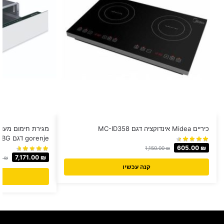
כיריים Midea אינדוקציה דגם MC-ID358
מגירת חימום מעוצ
gorenje דגם WD1410WG / BG
605.00
₪
1,150.00
₪
7,171.00
₪
00
₪
קנה עכשיו