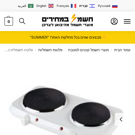
Русский
עִבְרִית
Français
English
العربية
0
מבצעים שווים בכל מחלקות האתר! "SUMMER"
עמוד הבית
מוצרי חשמל קטנים למטבח
פלטות חשמליות
פלטה חשמלית כפולה Hemiltion המילטון HEM202
/
/
/