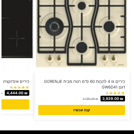
כיריים גז 4 להבות 60 ס"מ רטרו מבית GORENJE
כיריים אינדוקציה Bosch דגם PXE875BB1E
דגם GW6D41
4,444.00
₪
₪
3,929.00
₪
4,190.00
₪
קנה עכשיו