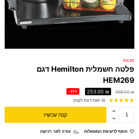
מבצע!
פלטה חשמלית Hemilton דגם
HEM269
253.00
₪
-31%
368.00
₪
(
9
חוות דעת לקוח)
קנה עכשיו
הוסף לרשימת המשאלות
עזרה לפני רכישה