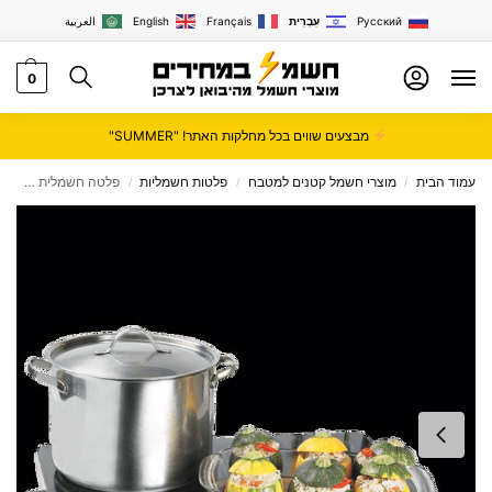
Русский
עִבְרִית
Français
English
العربية
0
מבצעים שווים בכל מחלקות האתר! "SUMMER"
עמוד הבית
מוצרי חשמל קטנים למטבח
פלטות חשמליות
פלטה חשמלית Hemilton דגם HEM269
/
/
/