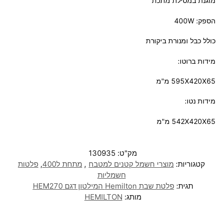
מוגנת במסילת מתכת
הספק: 400W
כולל כבל ומנורת ביקורת
מידות ברוטו:
595X420X65 מ"מ
מידות נטו:
542X420X65 מ"מ
מק"ט:
130935
קטגוריות:
מוצרי חשמל קטנים למטבח
,
מתחת ל400
,
פלטות
חשמליות
תגית:
פלטת שבת Hemilton המילטון דגם HEM270
מותג:
HEMILTON