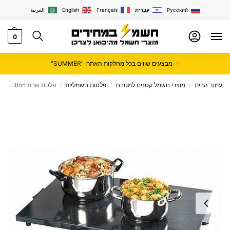
Русский
עִבְרִית
Français
English
العربية
0
מבצעים שווים בכל מחלקות האתר! "SUMMER"
עמוד הבית
מוצרי חשמל קטנים למטבח
פלטות חשמליות
פלטת שבת Hemilton המילטון דגם HEM270
/
/
/