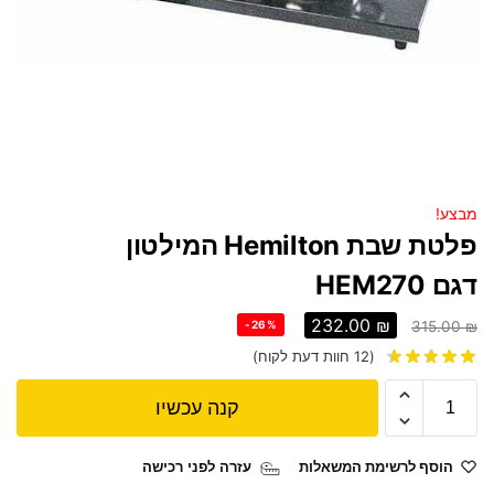
מבצע!
פלטת שבת Hemilton המילטון
דגם HEM270
232.00
₪
-26%
315.00
₪
(
12
חוות דעת לקוח)
קנה עכשיו
הוסף לרשימת המשאלות
עזרה לפני רכישה