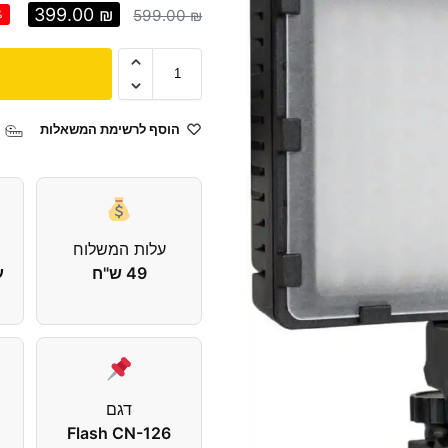
399.00
₪
599.00
₪
%
הוסף לרשימת המשאלות
עלות המשלוח
49 ש"ח
עד 
דגם
Flash CN-126