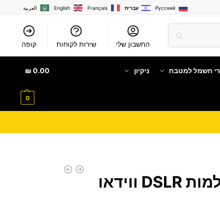
Русский
עִבְרִית
Français
English
العربية
החשבון שלי
שירות לקוחות
קופה
רי חשמל למטבח
ניקיון
0.00
₪
0
פנס לדים למצלמות DSLR ווידאו