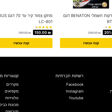
קוצץ ירקות חשמלי BENATON דגם
מתקן צמוד קיר עד
LC-801
BT
150.00
₪
201
189.00
₪
299.00
₪
קנה עכשיו
קנה עכשיו
רשתות חברתיות
קטגוריות מו
Facebook
מקררים
ת
Instagram
מקפיאים
Youtube
טלוויזיות
מכונות כביס
מייבשים