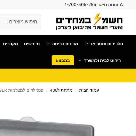
להזמנות חייגו:
1-700-505-255
חיפוש
טלוויזיות וסטריאו
מכונות כביסה
מייבשים
מקררים
ריהוט לבית ולמשרד
במבצע
עמוד הבית
מתחת ל400
פנס לדים למצלמות DSLR ווידאו CN-126
/
/