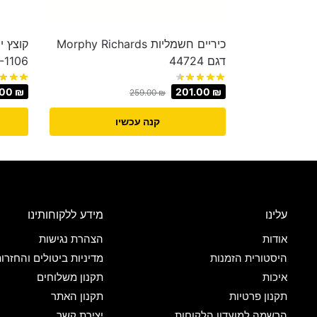
כיריים חשמליות Morphy Richards
דגם 44724
-1106
.00
₪
201.00
₪
259.00
₪
קנה עכשיו
עלינו
מידע ללקוחותינו
אודות
הצהרת נגישות
היסטורית הזמנות
מדיניות ביטולים והחזרו
איכות
תקנון משלוחים
תקנון פרטיות
תקנון האתר
הרשמה למועדון הלקוחות
יצירת קשר