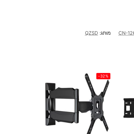
מותג:
QZSD
-32%