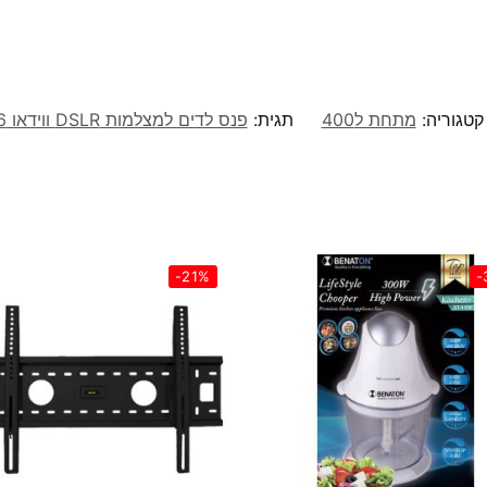
קטגוריה:
מתחת ל400
תגית:
פנס לדים למצלמות DSLR ווידאו CN-126
-21%
-