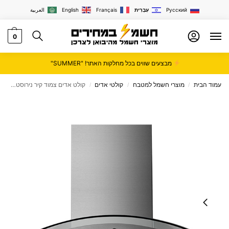
Русский
עִבְרִית
Français
English
العربية
0
מבצעים שווים בכל מחלקות האתר! "SUMMER"
עמוד הבית
מוצרי חשמל למטבח
קולטי אדים
קולט אדים צמוד קיר נירוסטה 60 ס"מ דגם 60V71-SS
/
/
/