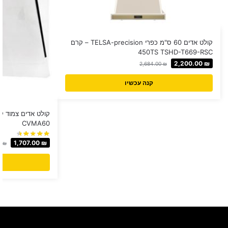
קולט אדים 60 ס"מ כפרי TELSA-precision – קרם
450TS TSHD-T669-RSC
2,200.00
₪
2,684.00
₪
קנה עכשיו
CVMA60
1,707.00
₪
0
₪