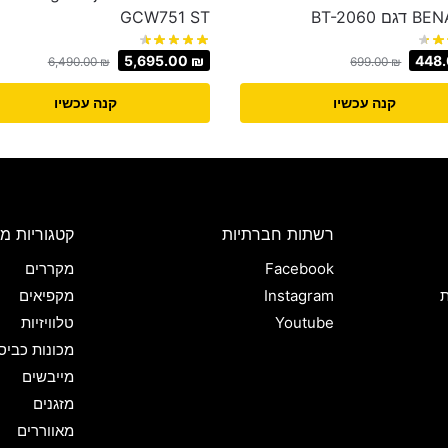
 BT-2060
GCW751 ST
5,695.00
₪
448
6,490.00
₪
699.00
₪
קנה עכשיו
קנה עכשיו
רשתות חברתיות
קטגוריות מו
Facebook
מקררים
ת
Instagram
מקפיאים
Youtube
טלוויזיות
מכונות כביס
מייבשים
מזגנים
מאווררים