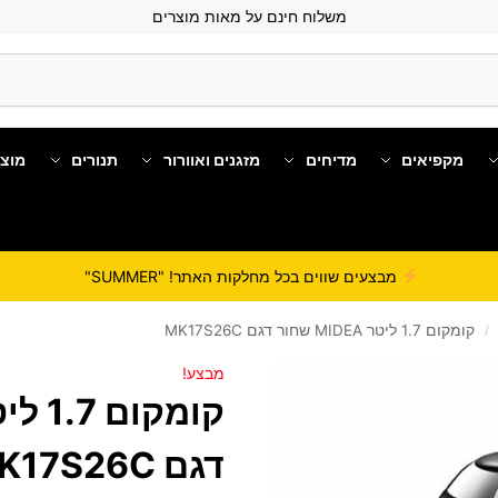
משלוח חינם על מאות מוצרים
מקפיאים
מדיחים
מזגנים ואוורור
תנורים
מוצ
מבצעים שווים בכל מחלקות האתר! "SUMMER"
קומקום 1.7 ליטר MIDEA שחור דגם MK17S26C
/
מבצע!
דגם MK17S26C