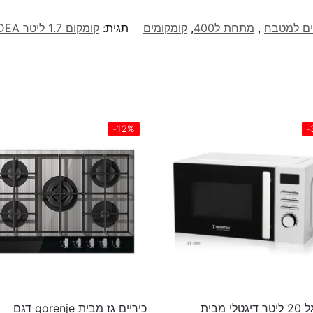
ים למטבח
,
מתחת ל400
,
קומקומים
תגית:
קומקום 1.7 ליטר MIDEA שחור דגם MK17S26C
-12%
-
מיקרוגל 20 ליטר דיגטלי מבית
כיריים גז מבית gorenje דגם