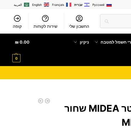
Русский
עִבְרִית
Français
English
العربية
החשבון שלי
שירות לקוחות
קופה
רי חשמל למטבח
ניקיון
0.00
₪
0
קומקום 1.7 ליטר MIDEA שחור