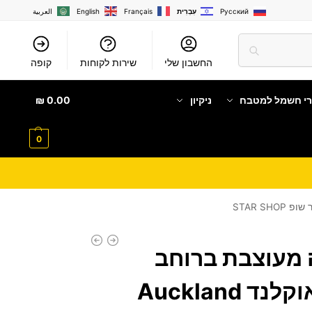
Русский
עִבְרִית
Français
English
العربية
החשבון שלי
שירות לקוחות
קופה
רי חשמל למטבח
ניקיון
0.00
₪
0
 מעוצבת ברוחב
120 ס"מ דגם אוקלנד Auckland