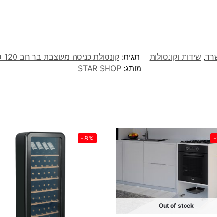
שרד
,
שידות וקונסולות
תגית:
קונסולת כניסה מעוצבת ברוחב 120 ס"מ דגם אוקלנד Auckland מבית סטאר שופ STAR SHOP
מותג:
STAR SHOP
-8%
-
Out of stock