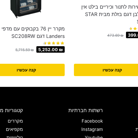
ירות לתנור וכיריים בילט אין
בגוון לבן דגם בזלת מבית STAR
מקרר יין 76 בקבוקים עם מדפי
399
473.69
₪
Landers דגם SC208RW
5,252.00
₪
5,715.59
₪
קנה עכשיו
קנה עכשיו
רשתות חברתיות
קטגוריות מו
Facebook
מקררים
ת
Instagram
מקפיאים
Youtube
טלוויזיות