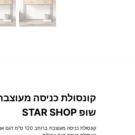
שופ STAR SHOP
קונסולת כניסה מעוצבת ברוחב 120 ס"מ דגם אוקלנד Auckland מבית סטאר שופ STAR SHOP