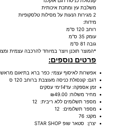
קונסולת כניסה דגם אוקלנד
משלבת עץ ומתכת איכותית
2 מגירות הנעות על מסילות טלסקופיות
מידות:
רוחב 120 ס"מ
עומק 35 ס"מ
גובה 81 ס"מ
*המוצר תוכנן ויוצר במיוחד להרכבה עצמית ומצו
פרטים נוספים:
אפשרות לאיסוף עצמי:
כפר ברא בתיאום מראש
דגם:
קונסולת כניסה מעוצבת ברוחב 120 ס
זמן אספקה:
עד
14
ימי עסקים
מחיר משלוח:
₪49.00
מספר תשלומים ללא ריבית:
12
מספר תשלומים:
12
מקט:
76
יצרן:
סטאר שופ STAR SHOP