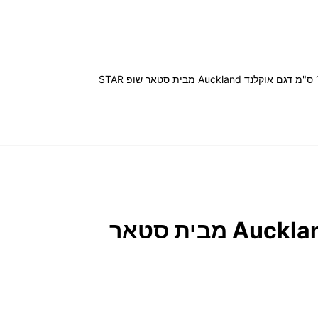
קונסולת כניסה מעוצבת ברוחב 120 ס"מ דגם אוקלנד Auckland מבית סטאר שופ STAR
קונסולת כניסה מעוצבת ברוחב 120 ס"מ דגם אוקלנד Auckland מבית סטאר