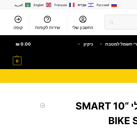
Русский
עִבְרִית
Français
English
العربية
החשבון שלי
שירות לקוחות
קופה
רי חשמל למטבח
ניקיון
0.00
₪
0
קורקינט חשמלי “10 SMART
BIKE 