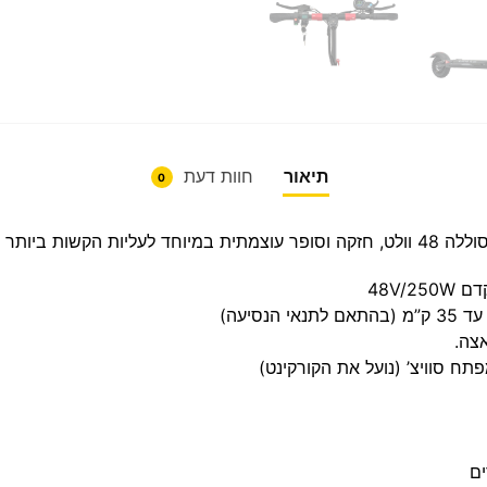
תיאור
חוות דעת
0
של עד 120 קילו .
צה.
תח סוויצ’ (נועל את הקורקינט)
ים