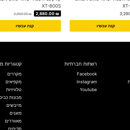
XT-800S
XT
2,880.00
₪
3,29
3,890.00
₪
קנה עכשיו
קנה עכשיו
רשתות חברתיות
קטגוריות מו
Facebook
מקררים
ת
Instagram
מקפיאים
Youtube
טלוויזיות
מכונות כביס
מייבשים
מזגנים
מאווררים
מדיחים