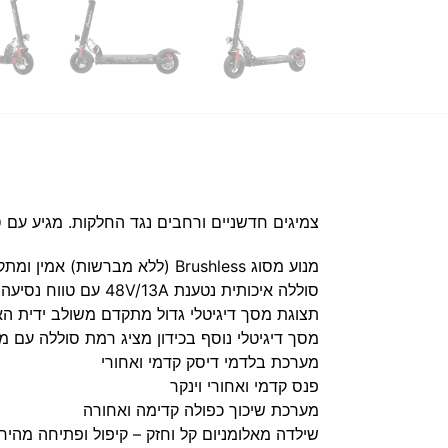
צמיגים חדשניים ורחבים נגד החלקות. מגיע עם סוללה 48 וולט, חזקה וסופר עוצמתית במיוחד לעליות הקשות ביותר ולבעלי משקל רב 
מנוע מסוג Brushless (ללא מברשות) אמין ומתקדם 48V/250W
סוללה איכותית נטענת 48V/13A עם טווח נסיעה עד 35 ק”מ (בהתאם לתנאי הנסיעה)
תצוגת מסך דיגיטלי גדול מתקדם משולב ידית הא
מסך דיגיטלי נוסף בכידון מציג רמת סוללה עם מפ
מערכת בלדמי דיסק קדמי ואחורי
פנס קדמי ואחורי וינקר
מערכת שיכוך כפולה קדימה ואחורה
שילדה מאלומניום קל וחזק – קיפול ופתיחה מהיר