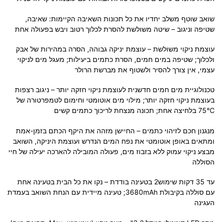
שואב שוטף משלב יחדיו את כל תכונות השאיבה הקיימות: שאיבה,
שטיפה וניגוב – שיטה משולשת להסרת לכלוך רטוב ויבש בפעולה אחת
עוצמת ניקוי משולשת – עוצמת יניקה גבוהה, הסרה במהירות של אבק
ולכלוך; שטיפה במים חמים, הסרת כתמים ביעילות; מעגל מים לניקוי
עצמי, אין צורך להסיר ולשטוף את מברשת הרולר
טכנולוגיית מים חמים חדשנית לעוצמת ניקוי חזקה יותר – ניגוב רצפות
בעוצמת ניקוי חזקה יותר; מילוי מים אוטומטי וחימום לטמפרטורה של
75°C בלחיצה אחת; תכונה מנצחת לריכוך כתמים קשים
מנגנון חכם לזיהוי כתמים – החיישן מזהה את היקף הכתם בזמן-אמת
ומתאים באופן אוטומטי את נפח המים הנדרש ועוצמת היניקה, השואב
מבצע ניקוי עמוק ללא בזבוז מים, פעולה המובילה להארכה יעילה של חיי
הסוללה
עד 35 דקות שימוש2 בטעינה בודדת – נקו את כל הבית בטעינה אחת
עם סוללה בקיבולת 3680mAh; טעינה מיידית עם הנחת השואב בעמדת
העגינה