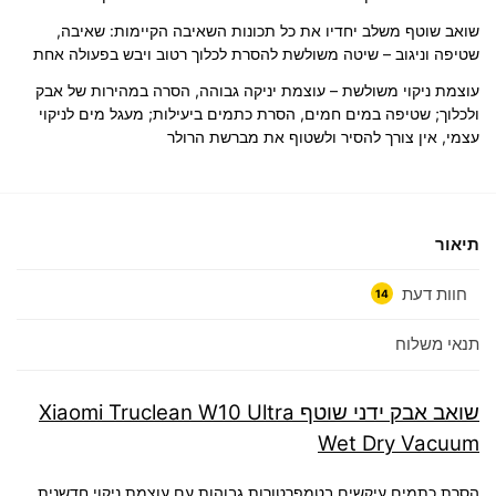
שואב שוטף משלב יחדיו את כל תכונות השאיבה הקיימות: שאיבה,
שטיפה וניגוב – שיטה משולשת להסרת לכלוך רטוב ויבש בפעולה אחת
עוצמת ניקוי משולשת – עוצמת יניקה גבוהה, הסרה במהירות של אבק
ולכלוך; שטיפה במים חמים, הסרת כתמים ביעילות; מעגל מים לניקוי
עצמי, אין צורך להסיר ולשטוף את מברשת הרולר
תיאור
חוות דעת
14
תנאי משלוח
שואב אבק ידני שוטף Xiaomi Truclean W10 Ultra
Wet Dry Vacuum
הסרת כתמים עיקשים בטמפרטורות גבוהות עם עוצמת ניקוי חדשנית