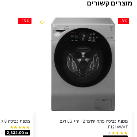
מוצרים קשורים
-16%
-8%
מכונת כביסה ‏פתח קידמי 12 ‏ק"ג LG דגם
מכונת כביסה 8 ק"ג Bosch דגם WAN2427KPL
F1214WVT
2,332.00
₪
₪