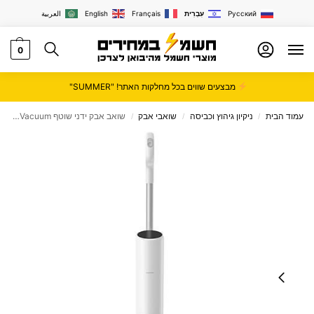
Русский
עִבְרִית
Français
English
العربية
0
מבצעים שווים בכל מחלקות האתר! "SUMMER"
עמוד הבית
ניקיון גיהוץ וכביסה
שואבי אבק
שואב אבק ידני שוטף Xiaomi Truclean W10 Ultra Wet Dry Vacuum
/
/
/