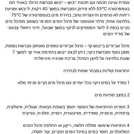
עמדת עגינה חכמה עם תכונת ייבוש – ייבוש מברשת הרולר באוויר חם
בטמפרטורה 55°C ללא פירוק המברשת במשך 40 דקות, לייבוש ומניעת
ריחות לא נעימים והיווצרות טחב; בחירת מים בטמפרטורה של 75°C
בלחיצה אחת; מילוי אוטומטי של מיכל המים הפנימי בשואב ממיכל מים
נקיים בנפח 3 ליטר המספיקים לניקוי במשך שבוע1, חיווי ויזואלי צבעוני
של מדיד המים
מיכל אביזרים בייבוש קר – מיכל אביזרים נוספים מאחסן מברשת נוספת,
מסנן נוסף ומברשת ניקוי; ניתן לבצע ייבוש בהזרמת אויר קר למשך 7
שעות בלחיצה על לחצן המיכל; צריכת אנרגיה מינימלית
התראות קוליות במבחר שפות לבחירה
1 נמדד על בסיס ניקוי בכל יומיים עם מיכל מים נקיים פנימי מלא
2 במצב ספיגת מים
3 תפריט ההתראות של המוצר תומך בשפות הבאות: אנגלית, איטלקית,
צרפתית, גרמנית, ספרדית, פורטוגזית, רוסית, פולנית, טורקית
4 התראות שימוש: סוללה חלשה, ריקון או החלפת מיכל המים
המלוכלכים, חוסר במים במיכל המים הנקיים, קוד תקלה,