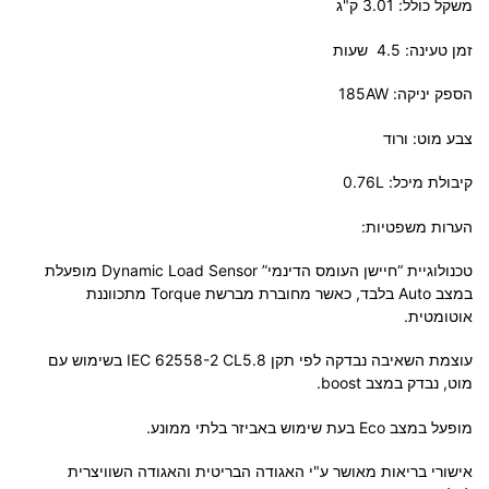
משקל כולל: 3.01 ק"ג
זמן טעינה: 4.5 שעות
הספק יניקה: 185AW
צבע מוט: ורוד
קיבולת מיכל: 0.76L
הערות משפטיות:
טכנולוגיית “חיישן העומס הדינמי” Dynamic Load Sensor מופעלת
במצב Auto בלבד, כאשר מחוברת מברשת Torque מתכווננת
אוטומטית.
עוצמת השאיבה נבדקה לפי תקן IEC 62558-2 CL5.8 בשימוש עם
מוט, נבדק במצב boost.
מופעל במצב Eco בעת שימוש באביזר בלתי ממונע.
אישורי בריאות מאושר ע"י האגודה הבריטית והאגודה השוויצרית