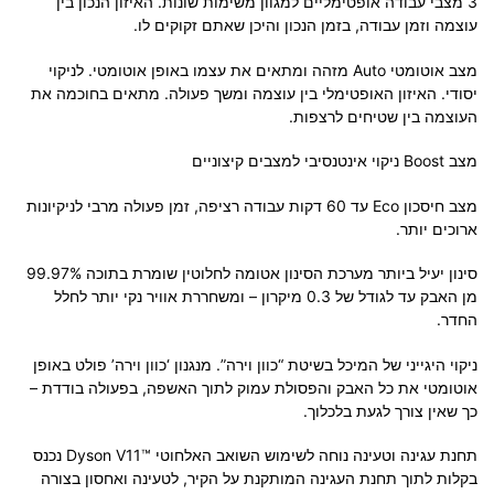
3 מצבי עבודה אופטימליים למגוון משימות שונות. האיזון הנכון בין
עוצמה וזמן עבודה, בזמן הנכון והיכן שאתם זקוקים לו.
מצב אוטומטי Auto מזהה ומתאים את עצמו באופן אוטומטי. לניקוי
יסודי. האיזון האופטימלי בין עוצמה ומשך פעולה. מתאים בחוכמה את
העוצמה בין שטיחים לרצפות.
מצב Boost ניקוי אינטנסיבי למצבים קיצוניים
מצב חיסכון Eco עד 60 דקות עבודה רציפה, זמן פעולה מרבי לניקיונות
ארוכים יותר.
סינון יעיל ביותר מערכת הסינון אטומה לחלוטין שומרת בתוכה 99.97%
מן האבק עד לגודל של 0.3 מיקרון – ומשחררת אוויר נקי יותר לחלל
החדר.
ניקוי היגייני של המיכל בשיטת “כוון וירה”. מנגנון ‘כוון וירה’ פולט באופן
אוטומטי את כל האבק והפסולת עמוק לתוך האשפה, בפעולה בודדת –
כך שאין צורך לגעת בלכלוך.
תחנת עגינה וטעינה נוחה לשימוש השואב האלחוטי ™Dyson V11 נכנס
בקלות לתוך תחנת העגינה המותקנת על הקיר, לטעינה ואחסון בצורה