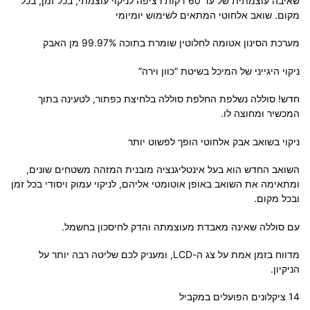
שאיבה עוצמתית של עד 60 דקות רציפה לניקוי עוצמתי, בכל זמן, בכל
מקום. שואב אלחוטי המתאים לשימוש יומיומי
מערכת הסינון אטומה לחלוטין שומרת בתוכה 99.97% מן האבק
ניקוי היגייני של המיכל בשיטת “כוון וירה”
חדש! סוללה נשלפת החלפת סוללה בלחיצת כפתור, לטעינה בתוך
המכשיר ומחוצה לו.
ניקוי בשואב אבק אלחוטי הופך לפשוט יותר
השואב החדש הוא בעל אינטליגנציה מובנית המזהה משטחים שונים,
ומתאימה את השואב באופן אוטומטי אליהם, לניקוי עמוק ויסודי בכל זמן
ובכל מקום.
עם סוללה שאינה מאבדת מעוצמתה והדק לחיסכון בחשמל.
מדווח בזמן אמת על צג ה-LCD, ומעניק לכם שליטה רבה יותר על
הניקיון.
14 ציקלונים הפועלים במקביל