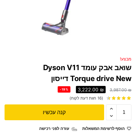
מבצע!
‏שואב אבק עומד Dyson V11
Torque drive New דייסון
3,222.00
₪
-19%
3,987.00
₪
(
16
חוות דעת לקוח)
קנה עכשיו
הוסף לרשימת המשאלות
עזרה לפני רכישה