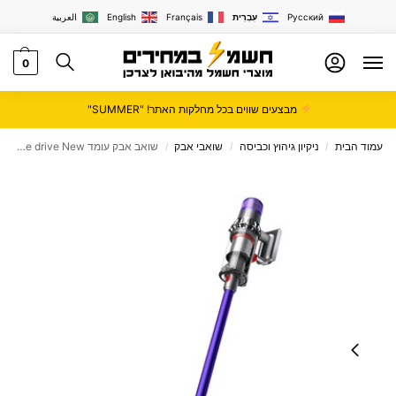
Русский
עִבְרִית
Français
English
العربية
0
מבצעים שווים בכל מחלקות האתר! "SUMMER"
עמוד הבית
ניקיון גיהוץ וכביסה
שואבי אבק
‏שואב אבק עומד Dyson V11 Torque drive New דייסון
/
/
/