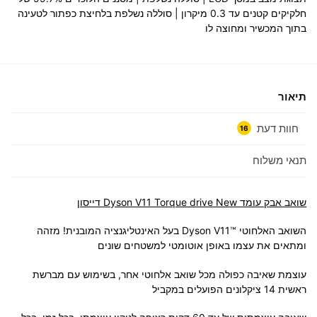
חלקיקים קטנים עד 0.3 מיקרון | סוללה נשלפת בלחיצת כפתור לטעינה
בתוך המכשיר ומחוצה לו
תיאור
חוות דעת
16
תנאי משלוח
‏שואב אבק עומד Dyson V11 Torque drive New דייסון
השואב האלחוטי ™Dyson V11 בעל האינטליגנציה המובנית! מזהה
ומתאים את עצמו באופן אוטומטי למשטחים שונים
עוצמת שאיבה כפולה מכל שואב אלחוטי אחר, בשימוש עם מברשת
ראשית 14 ציקלונים הפועלים במקביל