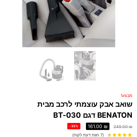
מבצע!
שואב אבק עוצמתי לרכב מבית
BENATON דגם BT-030
161.00
₪
-35%
249.00
₪
(
7
חוות דעת לקוח)