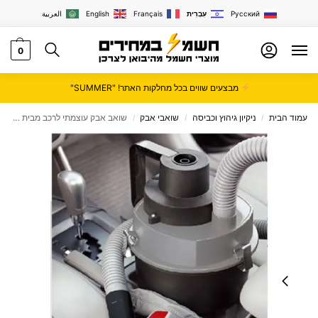
Русский
עִבְרִית
Français
English
العربية
0
מבצעים שווים בכל מחלקות האתר! "SUMMER"
עמוד הבית
ניקיון גיהוץ וכביסה
שואבי אבק
שואב אבק עוצמתי לרכב מבית BENATON דגם BT-030
/
/
/