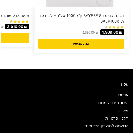
מכונת כביסה BAYERE 8 ק"ג 1000 סל"ד – לבן דגם:
שואב אבק עומד Dreame דגם V12
BA8K100R-W
2,010.00
₪
0
₪
1,909.00
₪
2,690.00
₪
קנה עכשיו
עלינו
אודות
היסטורית הזמנות
איכות
תקנון פרטיות
הרשמה למועדון הלקוחות