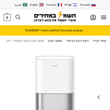
Русский
עִבְרִית
Français
English
العربية
0
מבצעים שווים בכל מחלקות האתר! "SUMMER"
עמוד הבית
ניקיון גיהוץ וכביסה
שואבי אבק
שואב אבק רובוטי עוצמתי – Dreame L40 Ultra AE – צבע לבן שלוש שנות אחריות ע"י היבואן הרשמי
/
/
/