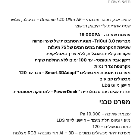
תנאי משלוח
שואב אבק רובוטי עוצמתי – Dreame L40 Ultra AE – צבע לבן שלוש
שנות אחריות ע"י היבואן הרשמי
עוצמת שאיבה – 19,000PA
מברשת TriCut 3.0- מונעת הסתבכות של שער ופרווה
שטיפת המקרצפות במים חמים של 75 מעלות
פקודות קוליות באנגלית, ללא צורך באפליקציה
ריקון אבק אוטומטי- עד 100 ימים ללא החלפת שקית
מקרצפת צד דינמית
מערכת הימנעות ממכשולים ™Smart 3DAdapt – זוכר עד 120
מכשולים קבועים
חיישן ניווט LDS
תחנת עגינה עם טכנולוגיית ™PowerDock – לתחזוקה אוטומטית.
מפרט טכני
עוצמת שאיבה – 19,000 Pa
מיפוי וניווט תלת מימד – חיישני לייזר LDS
כמות מכשולים – 120
מערכת זיהוי מכשולים נמוכים – AI + 3D אור מובנה+ RGB מצלמת