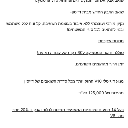
שואב אבק אלחוטי Dyson דגם Cyclone V10 Animal
שואב האבק החדש מבית דייסון-
נקיון מירבי ועוצמתי ללא איבוד בעוצמת השאיבה, קל ונוח לכל משתמש
ובנוי להתאים לכל סוגי המשטחים!
תכונות עיקריות
סוללה חזקה המספיקה ל60 דקות של עבודה רצופה!
זמן ארוך מהדגמים הקודמים.
מנוע דיגיטלי V10 החזק יותר מכל סדרת השואבים של דייסון
מהירות של 125,000 סל"ד.
בעל 14 תנועות סיבוביות המאפשר תפיסת לכלוך ואבק כ-20% יותר
מה- V8