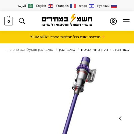
Русский
עִבְרִית
Français
English
العربية
0
מבצעים שווים בכל מחלקות האתר! "SUMMER"
עמוד הבית
ניקיון גיהוץ וכביסה
שואבי אבק
שואב אבק Dyson דגם V10 Animal Cyclone
/
/
/