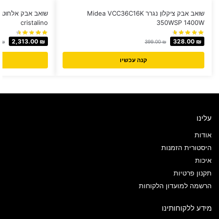
שואב אבק ציקלון נגרר Midea VCC36C16K
cristalino
350WSP 1400W
2,313.00
₪
328.00
₪
0
₪
399.00
₪
קנה עכשיו
עלינו
אודות
היסטורית הזמנות
איכות
תקנון פרטיות
הרשמה למועדון הלקוחות
מידע ללקוחותינו