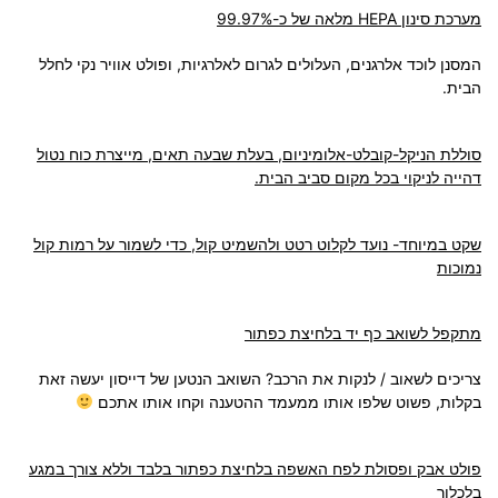
מערכת סינון HEPA מלאה של כ-99.97%
המסנן לוכד אלרגנים, העלולים לגרום לאלרגיות, ופולט אוויר נקי לחלל
הבית.
סוללת הניקל-קובלט-אלומיניום, בעלת שבעה תאים, מייצרת כוח נטול
דהייה לניקוי בכל מקום סביב הבית.
שקט במיוחד- נועד לקלוט רטט ולהשמיט קול, כדי לשמור על רמות קול
נמוכות
מתקפל לשואב כף יד בלחיצת כפתור
צריכים לשאוב / לנקות את הרכב? השואב הנטען של דייסון יעשה זאת
בקלות, פשוט שלפו אותו ממעמד ההטענה וקחו אותו אתכם
פולט אבק ופסולת לפח האשפה בלחיצת כפתור בלבד וללא צורך במגע
בלכלוך