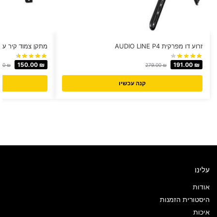
זרוע דו מפרקית AUDIO LINE P4
מתקן צמוד קיר עד 70 דגם XUS LC-801
150.00
₪
191.00
₪
.00
₪
279.00
₪
קנה עכשיו
עלינו
אודות
היסטורית הזמנות
איכות