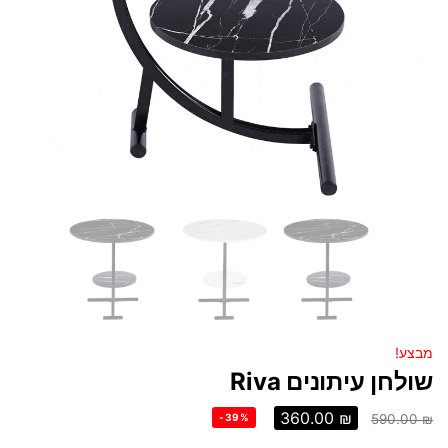
מבצע!
שולחן עיתונים Riva
360.00
₪
-39%
590.00
₪