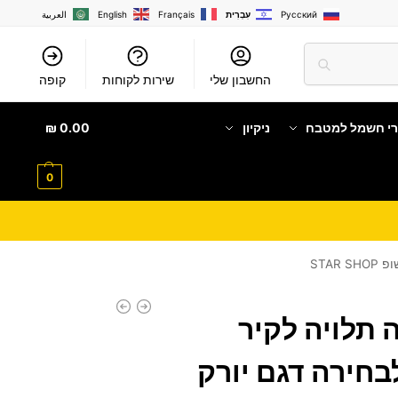
Русский
עִבְרִית
Français
English
العربية
החשבון שלי
שירות לקוחות
קופה
רי חשמל למטבח
ניקיון
0.00
₪
0
 תלויה לקיר
בחירה דגם יורק