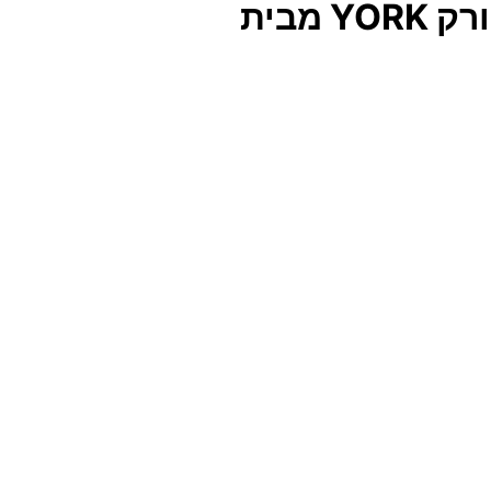
שידת לילה צפה תלויה לקיר במגוון צבעים לבחירה דגם יורק YORK מבית