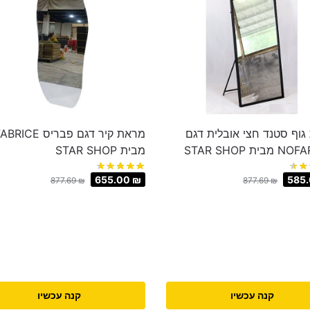
וף סטנד חצי אובלית דגם
מראת קיר דגם פבריס RICE
מבית STAR SHOP
655.00
₪
585
877.69
₪
877.69
₪
קנה עכשיו
קנה עכשיו