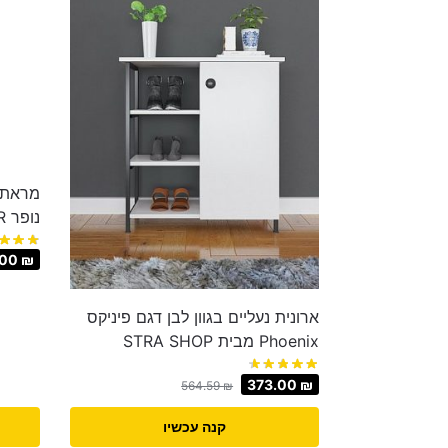
מראת ג
נופר NOFAR מבית STAR SHOP
.00
₪
ארונית נעליים בגוון לבן דגם פיניקס
Phoenix מבית STRA SHOP
373.00
₪
564.59
₪
קנה עכשיו