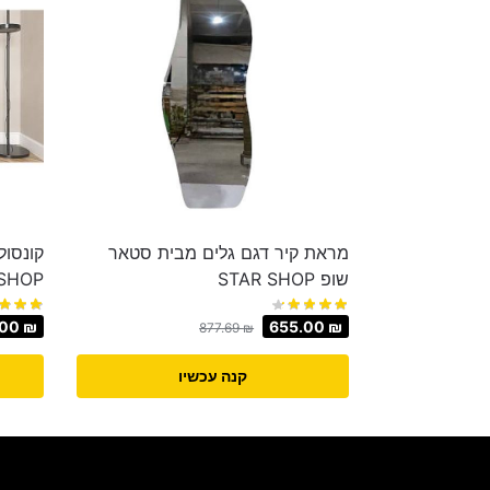
מראת קיר דגם גלים מבית סטאר
קונסול
שופ STAR SHOP
 SHOP
.00
₪
655.00
₪
877.69
₪
קנה עכשיו