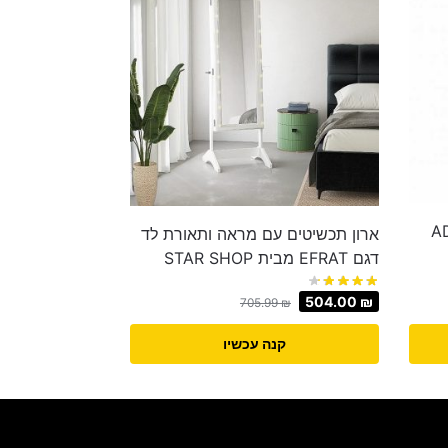
ארון תכשיטים עם מראה ותאורת לד
דגם EFRAT מבית STAR SHOP
504.00
₪
705.99
₪
קנה עכשיו