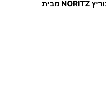
שידת לילה צפה תלויה לקיר במגוון צבעים לבחירה דגם נוריץ NORITZ מבית