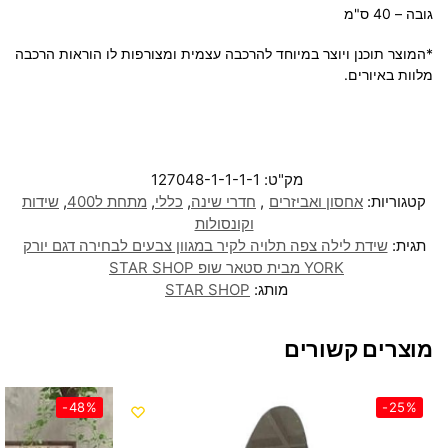
גובה – 40 ס"מ
*המוצר תוכנן ויוצר במיוחד להרכבה עצמית ומצורפות לו הוראות הרכבה
מלוות באיורים.
מק"ט:
127048-1-1-1-1
קטגוריות:
אחסון ואביזרים
,
חדרי שינה
,
כללי
,
מתחת ל400
,
שידות
וקונסולות
תגית:
שידת לילה צפה תלויה לקיר במגוון צבעים לבחירה דגם יורק
YORK מבית סטאר שופ STAR SHOP
מותג:
STAR SHOP
מוצרים קשורים
-48%
-25%