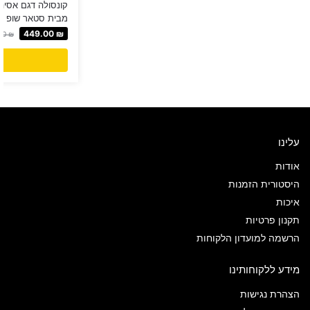
מבית סטאר שופ STAR SHOP
449.00
₪
00
₪
עלינו
אודות
היסטורית הזמנות
איכות
תקנון פרטיות
הרשמה למועדון הלקוחות
מידע ללקוחותינו
הצהרת נגישות