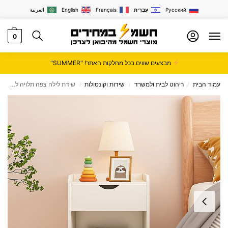
Русский
עִבְרִית
Français
English
العربية
0
מבצעים שווים בכל מחלקות האתר! "SUMMER"
עמוד הבית
ריהוט לבית ולמשרד
שידות וקונסולות
שידת לילה צפה תלויה לקיר במגוון צבעים לבחירה דגם נוריץ NORITZ מבית סטאר שופ STAR SHOP
/
/
/