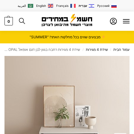
Русский
עִבְרִית
Français
English
العربية
0
מבצעים שווים בכל מחלקות האתר! "SUMMER"
עמוד הבית
שידת 4 מגירות
שידת 4 מגירות רחבה בגוון לבן דגם אופאל OPAL מבית סטאר שופ STAR SHOP
/
/