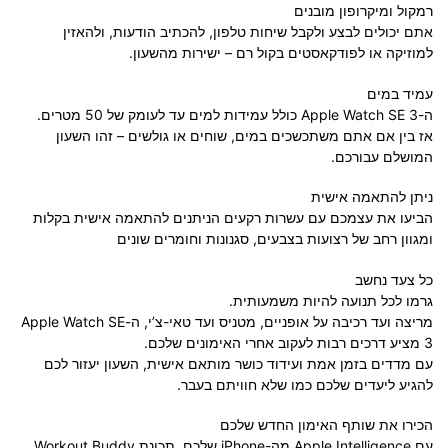
רמקול ומיקרופון מובנים
אתם יכולים לבצע ולקבל שיחות טלפון, להכתיב הודעות, ולהאזין
למוזיקה או לפודקאסטים בקול רם – ישירות מהשעון.
עמיד במים
ה-Apple Watch SE 3 כולל עמידות למים עד לעומק של 50 מטרים.
אז בין אם אתם משתכשכים במים, שוחים או גולשים – זהו השעון
המושלם עבורכם.
ניתן להתאמה אישית
הביעו את עצמכם עם עשרות רקעים הניתנים להתאמה אישית בקלות
ומגוון רחב של רצועות בצבעים, סגנונות וחומרים שונים
כל צעד נחשב
גרמו לכל תנועה להיות משמעותית.
מריצה ועד רכיבה על אופניים, מטניס ועד טאי-צ’י, ה-Apple Watch SE
3 מציע דרכים רבות לעקוב אחרי האימונים שלכם.
עם מדדים בזמן אמת ועידוד כושר מותאם אישית, השעון יעזור לכם
להגיע ליעדים שלכם כמו שלא חוויתם בעבר.
הכירו את שותף האימון החדש שלכם
עם Apple Intelligence מה-iPhone שלכם, תכונת Workout Buddy