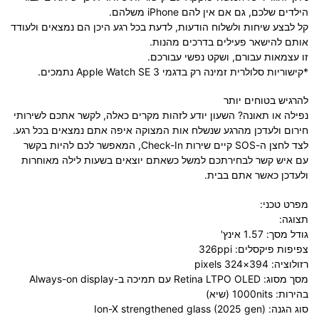
הילדים שלכם, גם אם אין להם iPhone משלהם.
קל לבצע שיחות ולשלוח הודעות, לדעת בכל רגע היכן הם נמצאים ולעודד
אותם להישאר פעילים בדרכים מהנות.
זו עצמאות עבורם, ושקט נפשי עבורכם.
*קישוריות סלולרית זמינה רק בדגמי Apple Watch SE 3 נתמכים.
להרגיש בטוחים יותר
נפילה או תאונה? השעון יודע לזהות מקרים כאלה, לקשר אתכם לשירותי
חירום ולעדכן מהרגע שנשלח אות המצוקה איפה אתם נמצאים בכל רגע.
לצד לחצן ה-SOS קיים שירות Check-In, המאפשר לכם להיות בקשר
עם איש קשר לבחירתכם למשל כשאתם יוצאים בשעות לילה מאוחרות
ולעדכן כאשר אתם בבית.
מפרט טכני:
תצוגה:
גודל מסך: 1.57 אינץ'
צפיפות פיקסלים: 326ppi
רזולוציה: 394×324 pixels
מסך מסוג: Retina LTPO OLED עם תמיכה ב-Always-on display
בהירות: 1000nits (שיא)
סוג הגנה: Ion-X strengthened glass (2025 gen)