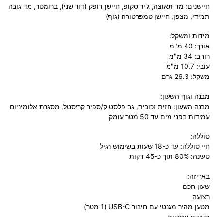
חיישנים: מד תאוצה, ג'ירוסקופ, חיישן דופק (דור שני), ברומטר, מד גובה
תמידי, מצפן, חיישן טמפרטורה (גוף)
מידות ומשקל:
אורך: 40 מ"מ
רוחב: 34 מ"מ
עובי: 10.7 מ"מ
משקל: 26.3 גרם
מבנה וגוף השעון:
מבנה השעון: חזית זכוכית, גב פלסטיק/ספיר קריסטל, מסגרת אלומיניום
עמידות בפני מים עד 50 מטר עומק
סוללה:
חיי סוללה: עד כ-18 שעות בשימוש רגיל
טעינה: 80% תוך כ-45 דקות
באריזה:
שעון חכם
רצועה
מטען מהיר מגנטי עם חיבור USB-C (1 מטר)
תעודת אחריות