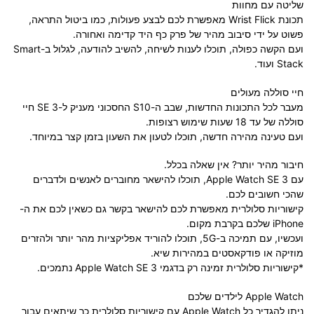
שליטה עם מחוות
תכונת Wrist Flick מאפשרת לכם לבצע פעולות, כמו ביטול התראה,
פשוט על ידי סיבוב מהיר של פרק כף היד קדימה ואחורה.
ועם הקשה כפולה, תוכלו לענות לשיחה, להשיב להודעה, לגלול ב-Smart
Stack ועוד.
חיי סוללה מעולים
מעבר לכל התכונות החדשות, שבב ה-S10 החסכוני מעניק ל-SE 3 חיי
סוללה של עד 18 שעות שימוש רצופות.
ועם טעינה מהירה חדשה, תוכלו לטעון את השעון בזמן קצר במיוחד.
חיבור מהיר יותר? אין שאלה בכלל.
עם Apple Watch SE 3, תוכלו להישאר מחוברים לאנשים ולדברים
שהכי חשובים לכם.
קישוריות סלולרית מאפשרת לכם להישאר בקשר גם כשאין לכם את ה-
iPhone שלכם בקרבת מקום.
ועכשיו, עם תמיכה ב-5G, תוכלו להוריד אפליקציות מהר יותר ולהזרים
מוזיקה או פודקאסטים במהירות שיא.
*קישוריות סלולרית זמינה רק בדגמי Apple Watch SE 3 נתמכים.
Apple Watch לילדים שלכם
ניתן להגדיר כל Apple Watch עם קישוריות סלולרית כך שיתאים עבור