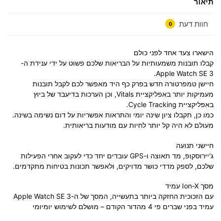
תיאור
חוות דעת
0
הישארו צעד אחד לפני כולם
קבלו תובנות משמעותיות על הבריאות שלכם פשוט על ידי ענידת ה-
Apple Watch SE 3.
חיישן טמפרטורה חדש בפרק כף היד מאפשר לכם לקבל תובנות
מעמיקות יותר באפליקציית Vitals, וכן הערכות בדיעבד של ביוץ
באפליקציית Cycle Tracking.
כמו כן, תקבלו ציון שינה יומי והתראות אפשריות על דום נשימה בשינה.
מעולם לא היה קל יותר לחיות עם מודעות בריאותית.
חיישני תנועה
ג'יירוסקופ, מד תאוצה ו-GPS עובדים יחד כדי לעקוב אחרי הפעילות
שלכם, לספק מדדי כושר מדויקים, ולאפשר תכונות בטיחות מתקדמים.
מסך Ion-X עמיד
עם הזכוכית החזקה ביותר בתעשייה, המסך של ה-Apple Watch SE 3
עמיד בפני שברים פי 4 מהדור הקודם – מושלם לשימוש יומיומי