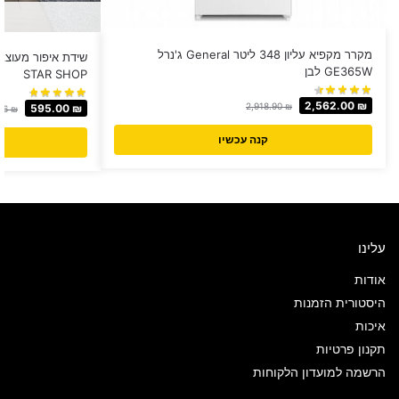
מקרר מקפיא עליון 348 ליטר General ג'נרל
שידת איפור מעוצב
GE365W לבן
STAR SHOP
2,562.00
₪
2,918.90
₪
595.00
₪
56
₪
קנה עכשיו
עלינו
אודות
היסטורית הזמנות
איכות
תקנון פרטיות
הרשמה למועדון הלקוחות