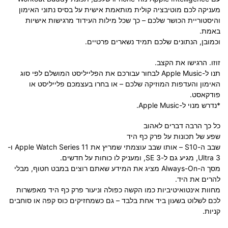
מעניקה לכם מוטיבציה קולית מותאמת אישית על בסיס נתוני האימון
והיסטוריית הכושר שלכם – כך שכל מילות העידוד מרגישות אישיות
באמת.
וכמובן, הנתונים שלכם תמיד נשארים פרטיים.
זוזו. הרגישו את הקצב.
תנו ל-Apple Music לבחור עבורכם את הפלייליסט המושלם לפי סוג
האימון והעדפות המוזיקה שלכם – או בחרו בעצמכם פלייליסט או
פודקאסט.
*נדרש מנוי ל-Apple Music.
כל כך הרבה דברים לאהוב
שפע של תכונות על פרק כף היד
שבב ה-S10 – אותו שבב עוצמתי שמריץ את Apple Watch Series 11 ו-
Ultra 3, מגיע גם ל-SE 3, ומעניק לו כוחות על חדשים.
מסך ה-Always-On מציג את המידע שאתם רוצים במבט חטוף, מבלי
להרים את היד.
מחוות אינטואיטיביות כמו הקשה כפולה וניעור פרק כף היד מאפשרות
לכם לשלוט בשעון ביד אחת בלבד – גם כשמחזיקים כוס קפה או סוחבים
קניות.