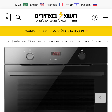
Русский
עִבְרִית
Français
English
العربية
0
מבצעים שווים בכל מחלקות האתר! "SUMMER"
עמוד הבית
מוצרי חשמל למטבח
תנורי אפיה
תנוי בנוי 77 ליטר Sauter דגם CUISINE-3870B שחור
/
/
/