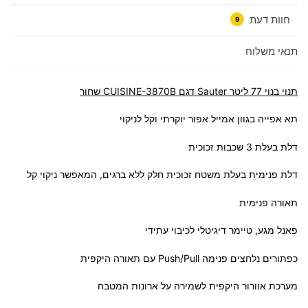
חוות דעת
9
תנאי משלוח
תנוי בנוי 77 ליטר Sauter דגם CUISINE-3870B שחור
תא אפייה בגוון אמייל אפור יוקרתי וקל לניקוי
דלת בעלת 3 שכבות זכוכית
דלת פנימית בעלת משטח זכוכית חלק ללא ברגים, המאפשר ניקוי קל
תאורה פנימית
פאנל מגע, טיימר דיגיטלי לכיבוי עתידי
כפתורים נלחצים פנימה Push/Pull עם תאורה היקפית
מערכת אוורור היקפית לשמירה על ארונות המטבח