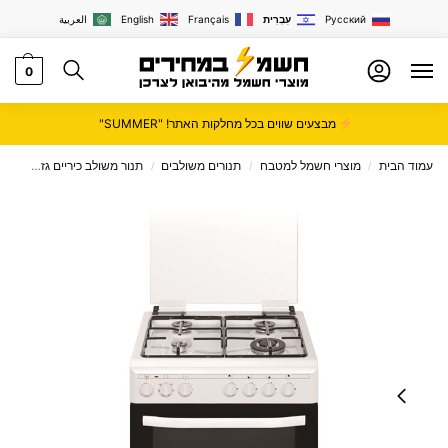
Русский
עִבְרִית
Français
English
العربية
0
מבצעים שווים בכל מחלקות האתר! "SUMMER"
עמוד הבית
מוצרי חשמל למטבח
תנורים משולבים
תנור משולב כיריים גז
תנור אפי
/
/
/