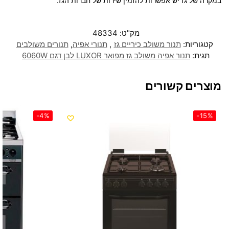
במקרה של גז יש אפשרות להזמין שירות של חברות הגז.
מק"ט:
48334
קטגוריות:
תנור משולב כיריים גז
,
תנורי אפיה
,
תנורים משולבים
תגית:
תנור אפיה משולב גז מפואר LUXOR לבן דגם 6060W
מוצרים קשורים
-4%
-15%