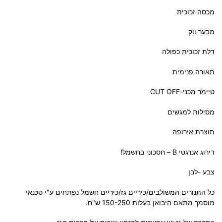
מכסה זכוכית
מבער ווק
דלת זכוכית כפולה
תאורה פנימית
טיימר מכני-CUT OFF
מסילות למגשים
תוצרת אירופה
דירוג אנרגטי B – חסכוני בחשמל!
צבע -לבן
כל התנורים המשולבים/כיריים גז/כיריים חשמל נפתחים ע"י טכנאי
מוסמך מתאם היבואן בעלות 150-250 ש"ח.