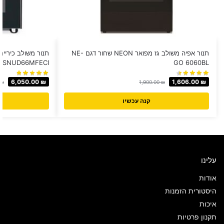
תנור אפיה משולב גז מפואר NEON שחור דגם NE-
MSNUD66MFECI
GO 6060BL
6,050.00
₪
1,606.00
₪
₪
1,900.00
₪
קנה עכשיו
עלינו
אודות
היסטורית הזמנות
איכות
תקנון פרטיות