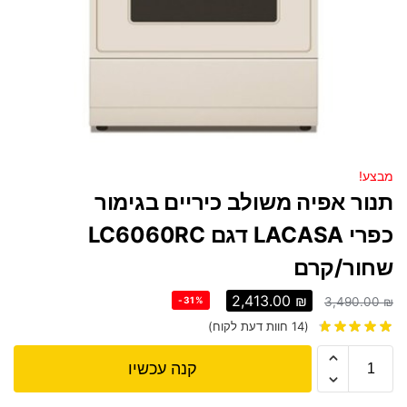
מבצע!
תנור אפיה משולב כיריים בגימור
כפרי LACASA דגם LC6060RC
שחור/קרם
2,413.00
₪
-31%
3,490.00
₪
(
14
חוות דעת לקוח)
קנה עכשיו