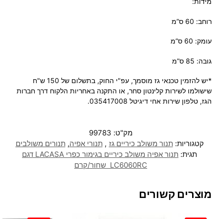
מידות:
רוחב: 60 ס”מ
עומק: 60 ס”מ
גובה: 85 ס”מ
*יש להזמין טכנאי גז מוסמך, עפ"י החוק, בתשלום של 150 ש"ח
שישולמו לשירות ‏קלינטון סחר, או התקנה באחריות הלקוח דרך חברות
הגז, טלפון שירות אחי דיגיטל 035417008.
מק"ט:
99783
קטגוריות:
תנור משולב כיריים גז
,
תנורי אפיה
,
תנורים משולבים
תגית:
תנור אפיה משולב כיריים בגימור כפרי LACASA דגם
LC6060RC שחור/קרם
מוצרים קשורים