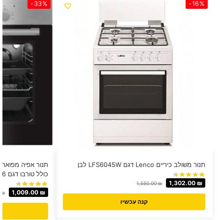
-33%
-16%
תנור משולב כיריים Lenco דגם LFS6045W לבן
כולל טורבו דגם LV-606
1,302.00
₪
1,550.00
₪
1,009.00
₪
0
₪
קנה עכשיו