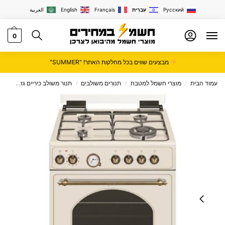
Русский
עִבְרִית
Français
English
العربية
0
מבצעים שווים בכל מחלקות האתר! "SUMMER"
עמוד הבית
מוצרי חשמל למטבח
תנורים משולבים
תנור משולב כיריים גז
תנור אפי
/
/
/