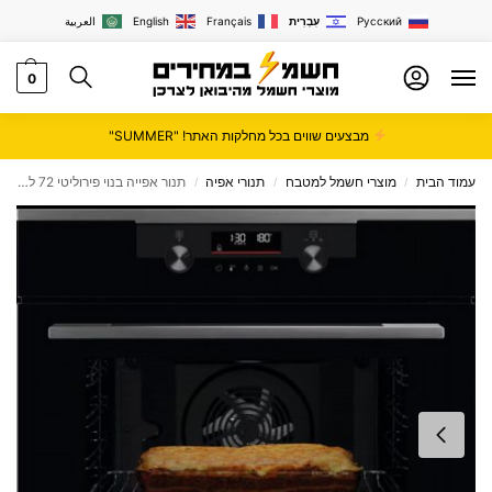
Русский
עִבְרִית
Français
English
العربية
0
מבצעים שווים בכל מחלקות האתר! "SUMMER"
עמוד הבית
מוצרי חשמל למטבח
תנורי אפיה
תנור אפייה בנוי פירוליטי 72 ל׳ Electrolux KOFDP46H בצבע שחור – תוצרת גרמניה
/
/
/