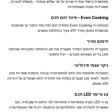
מאפשרת בישול ואפייה שווים על פני שלוש קומות – מושלם לעוגיות,
פשטידות ומנות משפחתיות.
Even Cooking – פיזור חום חכם
טכנולוגיית
Even Cooking
מפזרת חום לכל נפח התנור כך שהמנות
מבושלות באופן אחיד ללא צורך בהחלפת מגשים.
חימום מהיר
פונקציית החימום המהיר מקצרת את זמן ההמתנה ומבטיחה שהתנור
מוכן בדיוק כשאתם מוכנים – יעיל וחסכוני.
ניקוי עצמי פירוליטי
המערכת מחממת את התא לטמפרטורה גבוהה והופכת שאריות מזון
לאפר. לאחר מכן מנגבים בקלות את תחתית התא ושומרים על היגיינה
ללא מאמץ.
צג טיימר LED חכם
צג ה-LED מציע טמפרטורה מתאימה לפי התוכנית שנבחרה, עם
אפשרות להגדרת זמני התחלה/סיום והתאמה ידנית של הטמפרטורה.