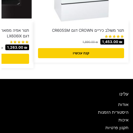
תנור משולב כיריים CROWN דגם CR605SM
דגם LX606IX
1,453.00
₪
1,890.00
₪
1,263.00
₪
0
₪
קנה עכשיו
עלינו
אודות
היסטורית הזמנות
איכות
תקנון פרטיות