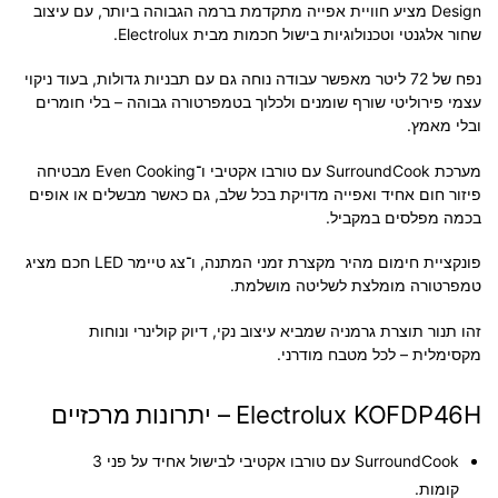
Design
מציע חוויית אפייה מתקדמת ברמה הגבוהה ביותר, עם
עיצוב
שחור אלגנטי
וטכנולוגיות בישול חכמות מבית Electrolux.
נפח של
72 ליטר
מאפשר עבודה נוחה גם עם תבניות גדולות, בעוד
ניקוי
עצמי פירוליטי
שורף שומנים ולכלוך בטמפרטורה גבוהה – בלי חומרים
ובלי מאמץ.
מערכת
SurroundCook
עם
טורבו אקטיבי
ו־
Even Cooking
מבטיחה
פיזור חום אחיד ואפייה מדויקת בכל שלב, גם כאשר מבשלים או אופים
בכמה מפלסים במקביל.
פונקציית
חימום מהיר
מקצרת זמני המתנה, ו־
צג טיימר LED חכם
מציג
טמפרטורה מומלצת לשליטה מושלמת.
זהו תנור
תוצרת גרמניה
שמביא עיצוב נקי, דיוק קולינרי ונוחות
מקסימלית – לכל מטבח מודרני.
Electrolux KOFDP46H – יתרונות מרכזיים
SurroundCook
עם טורבו אקטיבי לבישול אחיד על פני
3
קומות
.