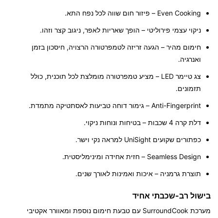
Even Cooking
– פיזור חום שווה לכל נפח התא.
ניקוי עצמי פירוליטי
– הופך שאריות לאפר, ניגוב קצר וזהו.
חימום מהיר
– הגעה זריזה לטמפרטורה הרצויה, חיסכון בזמן
ואנרגיה.
צג טיימר LED
– מציע טמפרטורה מומלצת לכל תוכנית, כולל
תזמונים.
Anti-Fingerprint
– גימור דוחה טביעות לאסתטיקה מתמדת.
דלת קרה 4 שכבות
– בטיחות ונוחות ניקוי.
כפתורים שקועים UniSight
למראה נקי וישר.
Seamless Design
– חזית אחידה ומינימליסטית.
תוצרת גרמניה
– איכות ואמינות לאורך שנים.
בישול רב-שכבתי אחיד
מערכת
SurroundCook
עם טבעת חימום נוספת ומאוורר אקטיבי