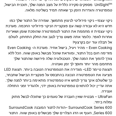
tm
UniSight
מספקים סקירה כללית על מצב המנה שלך, תוכנית הבישול,
טמפרטורה והגדרות הזמן כך שאתה תמיד בשליטה מלאה.
ניקוי עצמי
– ניקוי פירוליטי לניצוץ מתמשך. שמירה על התנור שלך כמו
חדש היא לא עבודה קשה עם פונקציית הניקוי פירוליטי החכמה. מערכת
ניקוי עצמית זו מחממת את התנור לטמפרטורה שהופכת שומן ושאריות
אחרות לאפר. כלומר אתה פשוט צריך לנגב את החלק התחתון. לעולם
אל תבלה עוד יום בקרצוף!
Even Cooking
–
מהיר ויעיל, בישול אחיד. מערכת ה- Even Cooking
מזרימה חום בכל התנור, ומוודאת שהכל מבושל באופן שווה. הכל ללא
צורך להפוך את המנה שלך. הטכנולוגיה שלה פירושה שהתנור שלך
מתחמם מהר יותר וחוסך לך זמן ואנרגיה.
תצוגת טיימר LED
– מגדירה את הטמפרטורה הטובה ביותר. תצוגת LED
מציעה את הטמפרטורה הנכונה בהתבסס על פונקציית הבישול שתבחר,
כך שלעולם אינך צריך לנחש איזו טמפרטורה מתאימה ביותר למנה שלך.
אתה עדיין יכול להתאים טמפרטורות באופן ידני, ולהגדיר זמני התחלה
ועצירה.
UltraFan
– מבטיח שאין העברה של טעמים כך שתוכלו לבשל מתוק
ומלוח ביחד.
urroundCook Series 600
S
–
הודות לתנור המובנה SurroundCook
Series 600
, העוף או הדג הצלויים שלך מבושלים באופן שווה. התנור