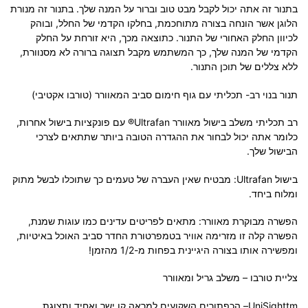
בתנור זה אתה יכול לקבל מבט טוב וברור על המנה שלך. בתנור זה מנורת
הלוגן אשר הונחה בצורה מתוחכמת,
בחלקו הקדמי של החלל
, ובוהק
לכיוון החלק האחורי של התנור. כתוצאה מכך, היא זורחת על החלק
הקדמי של המנה שלך, כך המשתמש מקבל תצוגה ברורה לא מסנוורת,
ללא צללים של תוכן התנור.
תנור בנוי רב- תכליתי עם גוף חימום סביב המאוורר (טורבו אקטיבי)
רב תכליתי משלב בישול מאוורר Ultrafan® עם פונקציות בישול אחרות,
כלומר אתה יכול לבחור את ההגדרה הטובה ביותר שתתאים לצרכי
הבישול שלך.
בישול Ultrafan:
מבטיח שאין העברה של טעמים כך שתוכלו לבשל מתוק
ומלוח ביחד.
הפשרה מבוקרת מאוורר:
מתאים לפריטים עדינים כמו עוגות שמנת,
הפשרה קלה זו מזרימה אוויר בטמפרטורת החדר סביב האוכל באיטיות,
ומפשירה אותו בצורה היגיינית בפחות מ-1/2 מהזמן!
צליית טורבו – משלב גריל ומאוורר
UniSighttm
– הכפתורים השקועים למראה קו ישר ואחיד ותצוגת