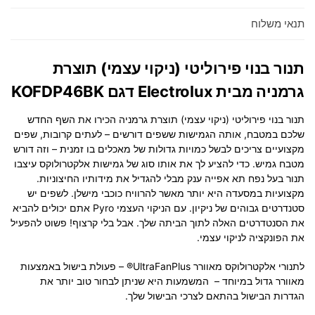
תנאי משלוח
תנור בנוי פירוליטי (ניקוי עצמי) תוצרת
גרמניה מבית Electrolux דגם KOFDP46BK
תנור בנוי פירוליטי (ניקוי עצמי) תוצרת גרמניה הכירו את השף החדש
שלכם במטבח, אותה הגמישות ששפים דורשים – לעתים קרובות, שפים
מקצועיים צריכים לבשל כמויות גדולות של מאכלים בו זמנית – וזה דורש
מטבח גמיש. כדי להציע לך את אותו סוג של גמישות אלקטרולוקס עיצבו
תנור בעל נפח תא אפייה ענק מבלי להגדיל את מידותיו החיצוניות.
מקצועיות במסעדה היא יותר מאשר להרוויח כוכבי מישלן. לשפים יש
סטנדרטים גבוהים של ניקיון. עם הניקוי העצמי Pyro אתם יכולים להביא
את הסנטדרטים האלה לתוך הביתה שלך. אבל בלי קרצוף! פשוט להפעיל
את הפונקציה לניקוי עצמי.
לתנורי אלקטרולוקס מאוורר
UltraFanPlus
® – פעולת בישול באמצעות
מאוורר גדול במיוחד – המשמעות היא שניתן לבחור טוב יותר את
הגדרות הבישול בהתאם לצרכי הבישול שלך.