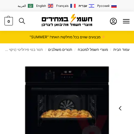
Русский
עִבְרִית
Français
English
العربية
0
מבצעים שווים בכל מחלקות האתר! "SUMMER"
עמוד הבית
מוצרי חשמל למטבח
תנורים משולבים
תנור בנוי פירוליטי (ניקוי עצמי) תוצרת גרמניה מבית Electrolux דגם KOFDP46BK
/
/
/