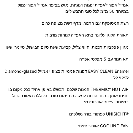
אמייל אפור לאפיית עוגות ועוגיות, מגש בציפוי אמייל אפור עמוק
במיוחד 50 מ"מ לכל סוגי התבשילים
רשת המסופקת עם התנור: מדף רשת מצופה כרום
תאורת הלוגן עליונה בתא האפייה לנוחות מרבית
מגוון פונקציות תכנות: חיווי צליל, קביעת שעת סיום הבישול, טיימר, שעון
תא תנור עם 5 מפלסי אפייה
EASY CLEAN Enamel דפנות פנימיות בציפוי אמייל Diamond-glazed
לניקוי קל
THERMICº HOT AIR המנות שלכם יתבשלו באופן אחיד בכל מקום בו
תניחו אותן בתנור הודות למערכת חימום טורבו הכוללת מאוורר גדול
במיוחד ועיצוב אווירודינמי
®UNISIGHT כפתורי בורר נשלפים
COOLING FAN אוורור חזיתי