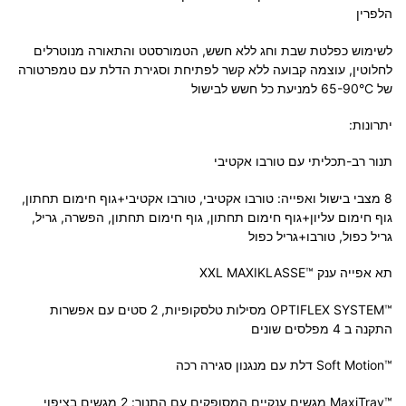
הלפרין
לשימוש כפלטת שבת וחג ללא חשש, הטמורסטט והתאורה מנוטרלים
לחלוטין, עוצמה קבועה ללא קשר לפתיחת וסגירת הדלת עם טמפרטורה
של 65-90°C למניעת כל חשש לבישול
יתרונות:
תנור רב-תכליתי עם טורבו אקטיבי
8 מצבי בישול ואפייה: טורבו אקטיבי, טורבו אקטיבי+גוף חימום תחתון,
גוף חימום עליון+גוף חימום תחתון, גוף חימום תחתון, הפשרה, גריל,
גריל כפול, טורבו+גריל כפול
תא אפייה ענק ™XXL MAXIKLASSE
™OPTIFLEX SYSTEM מסילות טלסקופיות, 2 סטים עם אפשרות
התקנה ב 4 מפלסים שונים
™Soft Motion דלת עם מנגנון סגירה רכה
™MaxiTray מגשים ענקיים המסופקים עם התנור: 2 מגשים בציפוי