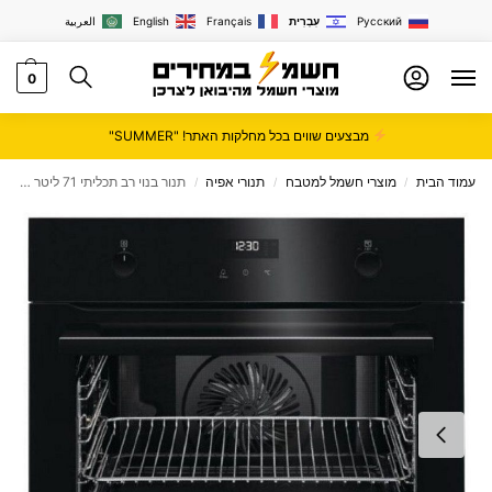
Русский
עִבְרִית
Français
English
العربية
0
מבצעים שווים בכל מחלקות האתר! "SUMMER"
עמוד הבית
מוצרי חשמל למטבח
תנורי אפיה
תנור בנוי רב תכליתי 71 ליטר AEG דגם BEE233639B
/
/
/