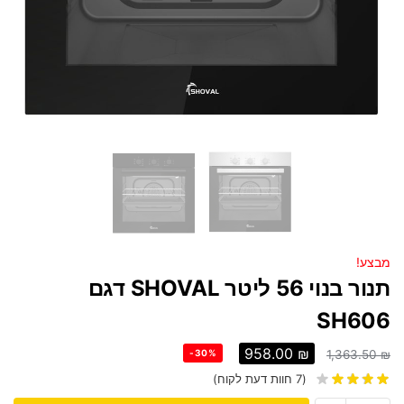
מבצע!
תנור בנוי 56 ליטר SHOVAL דגם
SH606
958.00
₪
-30%
1,363.50
₪
(
7
חוות דעת לקוח)