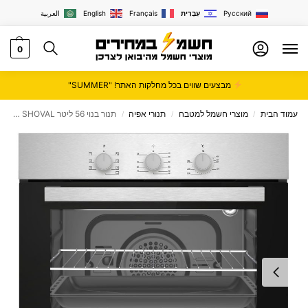
Русский
עִבְרִית
Français
English
العربية
0
מבצעים שווים בכל מחלקות האתר! "SUMMER"
עמוד הבית
מוצרי חשמל למטבח
תנורי אפיה
תנור בנוי 56 ליטר SHOVAL דגם SH606
/
/
/