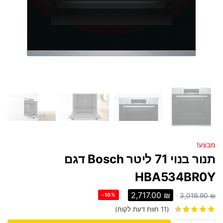
מבצע!
תנור בנוי 71 ליטר Bosch דגם
HBA534BR0Y
2,717.00
₪
-10%
3,019.90
₪
(
11
חוות דעת לקוח)