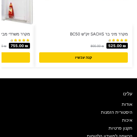
מקרר מיני בר SACHS זק"ש BC50
מקרר משרדי מבית MULLER דגם 130
755.00
₪
525.00
₪
.00
₪
800.00
₪
קנה עכשיו
עלינו
אודות
היסטורית הזמנות
איכות
תקנון פרטיות
הרשמה למועדון הלקוחות