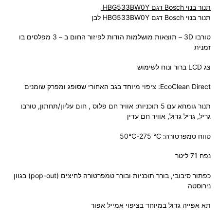
תנור בנוי Bosch דגם HBG533BW0Y
תנור בנוי Bosch דגם HBG533BW0Y לבן
טורבו 3D – תוצאות מושלמות הודות לפיזור החום ב – 3 מפלסים בו
זמנית
צג LCD ברור ונוח לשימוש
EcoClean Direct: ציפוי מיוחד בגב האחורי שסופג ומפרק שומנים
תנור גומחא עם 5 תוכניות: אוויר חם פלוס , חום עליון/תחתון, טורבו
גריל, גריל גדול, אוויר חם עדין
טווח טמפרטורה: 50°C-275 °C
נפח 71 ליטר
כפתור סיבובי, בורר תוכניות ובורר טמפרטורה לחיצים (pop-out) בגוון
נירוסטה
תא אפייה גדול במיוחד בציפוי אמייל אפור