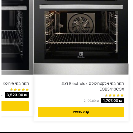
תנור בנוי אלקטרולוקס Electrolux דגם:
תנור בנוי פירולטי AEG דגם BPE255632M
EOB3410COX
3,523.00
₪
₪
1,707.00
₪
2,100.00
₪
קנה עכשיו