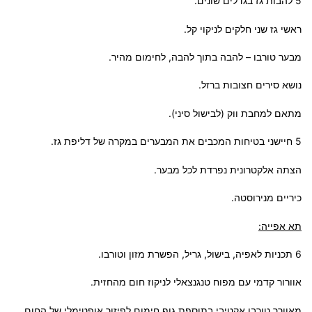
5 להבות גז בגדלים שונים.
ראשי גז שני חלקים לניקוי קל.
מבער טורבו – להבה בתוך להבה, לחימום מהיר.
נושא סירים חצובות ברזל.
מתאם למחבת ווק (לבישול סיני).
5 חיישני בטיחות המכבים את המבערים במקרה של דליפת גז.
הצתה אלקטרונית נפרדת לכל מבער.
כיריים מנירוסטה.
תא אפייה:
6 תכניות לאפיה, בישול, גריל, הפשרת מזון וטורבו.
אוורור קדמי עם מפוח טנגנצאלי לניקוז חום מהחזית.
מאוורר טורבו אקטיבי בתוספת גוף חימום לפיזור אופטימלי של החום.