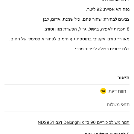
נפח תא אפייה: 92 ליטר.
צבעים לבחירה: שחור פחם, וניל שמנת, אדום, לבן
8 תכניות לאפיה, בישול, גריל, הפשרת מזון וטורבו
מאוורר טורבו אקטיבי בתוספת גוף חימום לפיזור אופטימלי של החום.
דלת זכוכית כפולה לבידוד מרבי
תיאור
חוות דעת
14
תנאי משלוח
תנור משולב כיריים 90 ס"מ Delonghi דגם NDS951