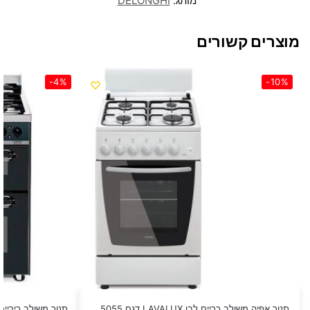
מותג:
DELONGHI
מוצרים קשורים
-4%
-10%
תנור אפיה משולב כריים לבן LAVALUX דגם 5055