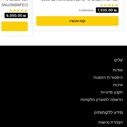
MSNUD66MFECI
1,535.00
₪
1,700.00
₪
6,050.00
₪
₪
קנה עכשיו
עלינו
אודות
היסטורית הזמנות
איכות
תקנון פרטיות
הרשמה למועדון הלקוחות
מידע ללקוחותינו
הצהרת נגישות