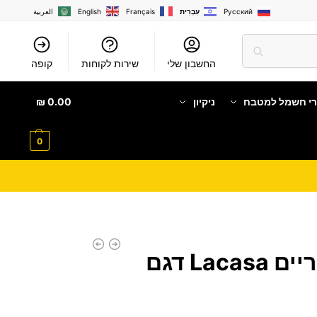
Русский
עִבְרִית
Français
English
العربية
החשבון שלי
שירות לקוחות
קופה
רי חשמל למטבח
ניקיון
0.00
₪
0
תנור משולב כיריים Lacasa דגם