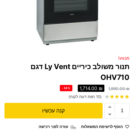
מבצע!
תנור משולב כיריים Ly Vent דגם
OHV710
1,714.00
₪
-14%
1,990.00
₪
(
10
חוות דעת לקוח)
קנה עכשיו
הוסף לרשימת המשאלות
עזרה לפני רכישה