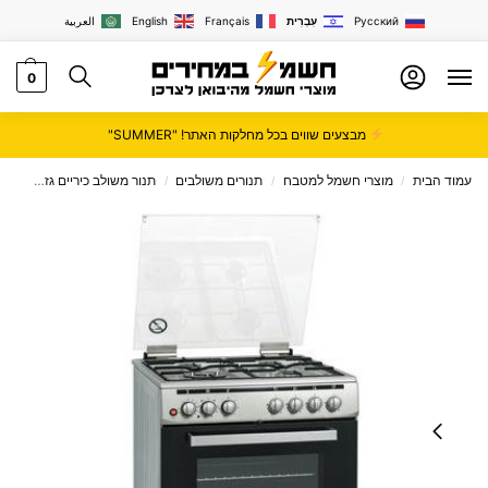
Русский
עִבְרִית
Français
English
العربية
0
מבצעים שווים בכל מחלקות האתר! "SUMMER"
עמוד הבית
מוצרי חשמל למטבח
תנורים משולבים
תנור משולב כיריים גז
תנור משול
/
/
/