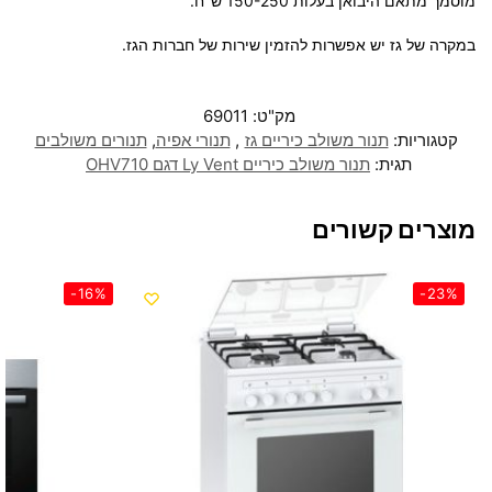
מוסמך מתאם היבואן בעלות 150-250 ש"ח.
במקרה של גז יש אפשרות להזמין שירות של חברות הגז.
מק"ט:
69011
קטגוריות:
תנור משולב כיריים גז
,
תנורי אפיה
,
תנורים משולבים
תגית:
תנור משולב כיריים Ly Vent דגם OHV710
מוצרים קשורים
-16%
-23%