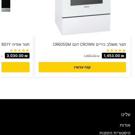
תנור משולב כיריים CROWN דגם CR605SM
תנור אפייה HBG632BS1Y דגם Bosch בוש
3,030.00
₪
1,453.00
₪
₪
1,890.00
₪
קנה עכשיו
עלינו
אודות
היסטורית הזמנות