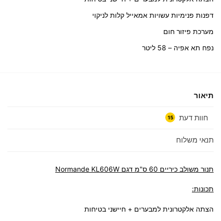
דפנות פנימיות עשויות אמאייל קלות לניקוי
מערכת פיזור חום
נפח תא אפיה – 58 ליטר
תיאור
חוות דעת
15
תנאי משלוח
תנור משולב
כיריים
60 ס"מ דגם Normande KL606W
תכונות:
הצתה אלקטרונית למבערים + חיישני בטיחות