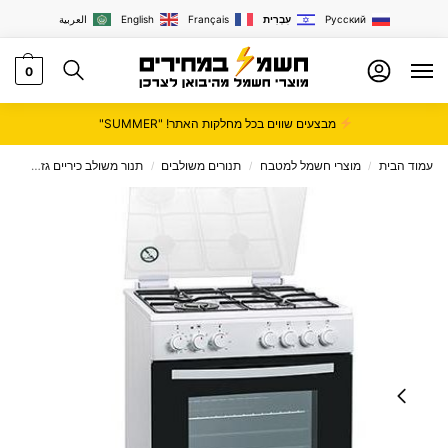
Русский
עִבְרִית
Français
English
العربية
0
מבצעים שווים בכל מחלקות האתר! "SUMMER"
עמוד הבית
מוצרי חשמל למטבח
תנורים משולבים
תנור משולב כיריים גז
תנור משולב
/
/
/