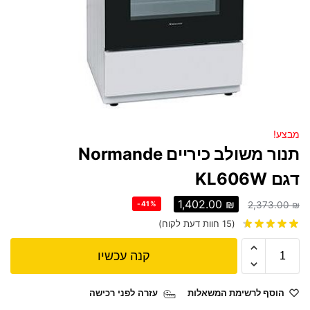
מבצע!
תנור משולב כיריים Normande
דגם KL606W
1,402.00
₪
-41%
2,373.00
₪
(
15
חוות דעת לקוח)
קנה עכשיו
הוסף לרשימת המשאלות
עזרה לפני רכישה