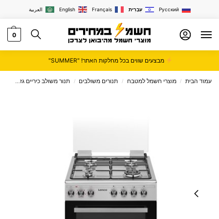
Русский
עִבְרִית
Français
English
العربية
0
מבצעים שווים בכל מחלקות האתר! "SUMMER"
עמוד הבית
מוצרי חשמל למטבח
תנורים משולבים
תנור משולב כיריים גז
תנור משולב O
/
/
/