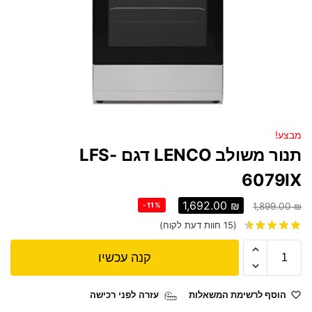
מבצע!
תנור משולב LENCO דגם LFS-
6079IX
1,692.00
₪
-11%
1,899.00
₪
(
15
חוות דעת לקוח)
קנה עכשיו
הוסף לרשימת המשאלות
עזרה לפני רכישה