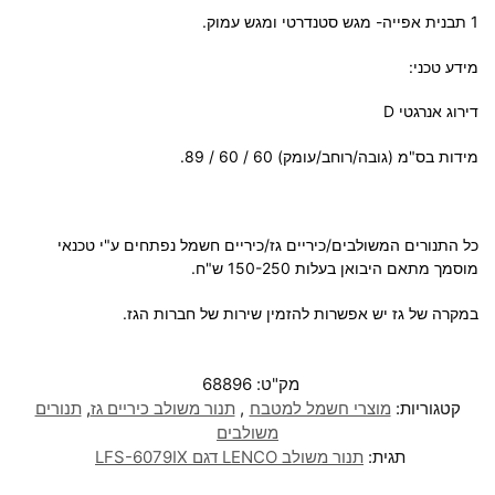
1 תבנית אפייה- מגש סטנדרטי ומגש עמוק.
מידע טכני:
דירוג אנרגטי D
מידות בס"מ (גובה/רוחב/עומק) 60 / 60 / 89.
כל התנורים המשולבים/כיריים גז/כיריים חשמל נפתחים ע"י טכנאי
מוסמך מתאם היבואן בעלות 150-250 ש"ח.
במקרה של גז יש אפשרות להזמין שירות של חברות הגז.
מק"ט:
68896
קטגוריות:
מוצרי חשמל למטבח
,
תנור משולב כיריים גז
,
תנורים
משולבים
תגית:
תנור משולב LENCO דגם LFS-6079IX