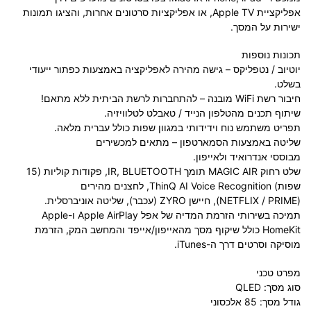
אפליקציית
Apple TV
, או אפליקציות סרטונים אחרות, והציגו תמונות
ישירות על המסך.
תכונות נוספות
יוטיוב / נטפליקס – גישה מהירה לאפליקציה באמצעות כפתור ייעודי
בשלט.
חיבור רשת
WiFi
מובנה – להתחברות לרשת הביתית ללא מתאם!
שיתוף תכנים מהטלפון הנייד / טאבלט לטלוויזיה.
תפריט משתמש נוח וידידותי במגוון שפות כולל עברית מלאה.
שליטה באמצעות הסמארטפון – מתאים למכשירים
מבוססי
אנדרואיד
ולאייפון.
שלט רחוק
MAGIC AIR
תומך
BLUETOOTH
,
IR
, פקודות קוליות (15
שפות)
ThinQ AI Voice Recognition
, לחצנים מהירים
(
PRIME
/
NETFLIX
), חיישן
ZYRO
(עכבר), שליטה אוניברסלית.
תמיכה בשירותי הזרמת המדיה של אפל
Apple AirPlay
ו-
Apple
HomeKit
כולל שיקוף מסך מהאייפון/אייפד והמחשב המק, הזרמת
מוסיקה וסרטים דרך ה-
iTunes
.
מפרט טכני
סוג מסך:
QLED
גודל מסך:
85
אלכסוני