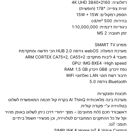
רזולוציה:
4K UHD 3840*2160
זווית צפייה:
178°
(חופשית)
הספק רמקולים:
15W + 15W
בהירות:
500 cd/m²
ניגודיות דינמית:
1:10,000,000
זמן תגובה:
2 MS
מפרט SMART TV
מערכת הפעלה:
webOS
גירסה
HUB 2.0
הכי חדשה ומתקדמת
מעבד 4 ליבות מתקדם:
ARM CORTEX CA75*2, CA55*2
GPU
:
IMG BXE4 -High speed
נפח זיכרון:
GB8
זיכרון RAM:
1.5 GB
חיבור רשת חוטי
LAN
ואלחוטי
WiFi
Bluetooth
גירסה
5.0
תכונות ופונקציות
מערכת בינה מלאכותית
AI ThinQ
בקרת קול חכמה המאפשרת לשלוט
בטלוויזיה ע"י פקודה קולית.
דאשבורד חכם (לוח מחוונים) – מסך ייחודי דרכו ניתן לשלוט באופן מהיר
וקל על כל ההתקנים המחוברים לטלוויזיה, וכן מכשירי חשמל ביתיים
תומכי
IoT
.
SIMPLINK
&
Home IoT
&
Voice Control