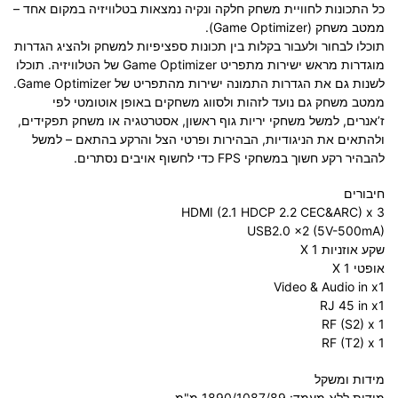
כל התכונות לחוויית משחק חלקה ונקיה נמצאות בטלוויזיה במקום אחד –
ממטב משחק (
Game Optimizer
).
תוכלו לבחור ולעבור בקלות בין תכונות ספציפיות למשחק ולהציג הגדרות
מוגדרות מראש ישירות מתפריט
Game Optimizer
של הטלוויזיה. תוכלו
לשנות גם את הגדרות התמונה ישירות מהתפריט של
Game Optimizer
.
ממטב משחק גם נועד לזהות ולסווג משחקים באופן אוטומטי לפי
ז’אנרים, למשל משחקי יריות גוף ראשון, אסטרטגיה או משחק תפקידים,
ולהתאים את הניגודיות, הבהירות ופרטי הצל והרקע בהתאם – למשל
להבהיר רקע חשוך במשחקי
FPS
כדי לחשוף אויבים נסתרים.
חיבורים
HDMI
(2.1 HDCP 2.2 CEC&ARC) x 3
USB2.0
x2 (5V-500mA)
שקע אוזניות X 1
אופטי X 1
Video & Audio in x1
RJ 45 in x1
RF (S2) x 1
RF (T2) x 1
מידות ומשקל
מידות ללא מעמד:
1890/1087/89
מ"מ