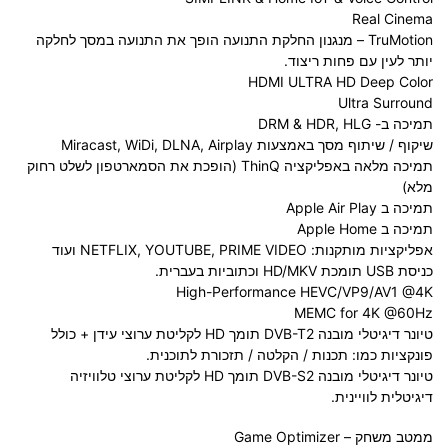
Real Cinema
TruMotion
– מנגנון החלקת התנועה הופך את התנועה במסך לחלקה
יותר לעין עם פחות ריצוד.
HDMI ULTRA HD Deep Color
Ultra Surround
תמיכה ב-
HLG
,
HDR
&
DRM
שיקוף / שיתוף מסך באמצעות
Airplay
,
DLNA
,
WiDi
,
Miracast
תמיכה מלאה באפליקציה
ThinQ
(הופכת את הסמארטפון לשלט רחוק
מלא)
תמיכה ב
Apple Air Play
תמיכה ב
Apple Home
אפליקציות מותקנות:
PRIME VIDEO
,
YOUTUBE
,
NETFLIX
ועוד
כניסת
USB
תומכת
HD/MKV
וכתוביות בעברית.
High-Performance HEVC/VP9/AV1 @4K
MEMC for 4K @60Hz
טיונר דיגיטלי מובנה
DVB-T2
תומך
HD
לקליטת ערוצי עידן + כולל
פונקציות כמו: תכנות / הקלטה / תזכורת לתוכנית.
טיונר דיגיטלי מובנה
DVB-S2
תומך
HD
לקליטת ערוצי טלוויזיה
דיגיטלית לוויינית.
ממטב משחק – Game Optimizer