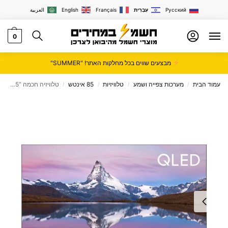
Русский
עִבְרִית
Français
English
العربية
0
מבצעים שווים בכל מחלקות האתר! "SUMMER"
עמוד הבית
מערכות צפייה ושמע
טלוויזיות
85 אינטש
טלוויזיה חכמה “85 4K QLED סמארט P85QOS22 פרוסוניק Prosonic
/
/
/
/