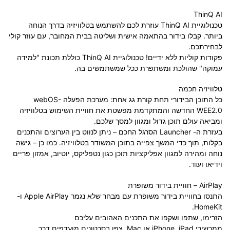
ThinQ AI
טכנולוגיית
ThinQ AI
עוזרת לכם להשתמש בטלוויזיה בדרך הנוחה
ביותר. קבלו בידור בהתאמה אישית ושליטה בבית המחובר, עם עוזר קולי
לבחירתכם.
פקודות קוליות ללא ידיים! טכנולוגיית
ThinQ AI
כוללת תכונת "למידה
עמוקה" שהולכת ומשתפרת ככל שמשתמשים בה.
טלוויזיה חכמה
כל התוכן הבידורי תחת קורת גג אחת: מערכת הפעלה
webOS-
WEE2.0
החדשה והמתקדמת מפשטת את חוויית השימוש בטלוויזיה
ומביאה עולם תוכן גדול ומגוון למסך שלכם.
בעזרת ה-
Launcher
הסרגל החכם – ניתן לנווט בין הערוצים והתכנים
בקלות, תוך כדי המשך צפייה בתוכן המשודר בטלוויזיה. כמו כן – גישה
נוחה ומהירה למגוון אפליקציות תוכן כגון
נטפליקס
,
יוטיוב
,
אמזון פריים
וידיאו
ועוד.
AirPlay – חוויית בידור משופרת
התנסו בחוויית בידור משופרת עם מבחר שלא נגמר
Apple AirPlay
ו-
.
HomeKit
הזרימו, שתפו ושקפו את התכנים האהובים עליכם
ממכשירי
iPad
,
iPhone
או
Mac
. צפו בסרטונים מועדפים דרך