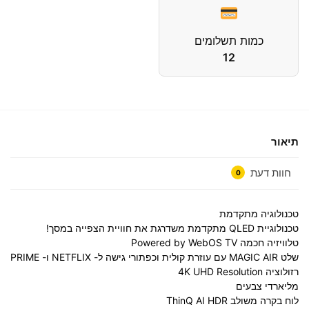
כמות תשלומים
12
תיאור
חוות דעת
0
טכנולוגיה מתקדמת
טכנולוגיית
QLED
מתקדמת משדרגת את חוויית הצפייה במסך!
טלוויזיה חכמה Powered by
WebOS TV
שלט
MAGIC AIR
עם עוזרת קולית וכפתורי גישה ל-
NETFLIX
ו-
PRIME
רזולוציה
Resolution
4K UHD
מליארדי צבעים
לוח בקרה משולב
ThinQ AI HDR