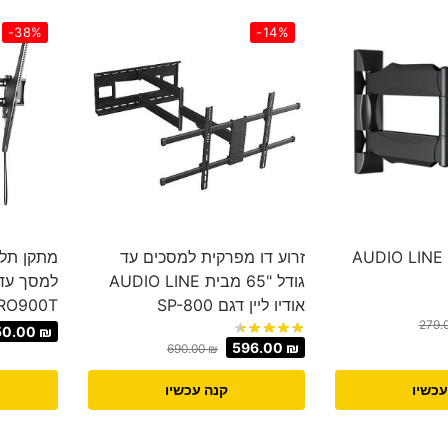
-38%
-14%
זרוע דו מפרקית AUDIO LINE
זרוע דו מפרקית למסכים עד
מתקן תלי
גודל "65 מבית AUDIO LINE
אודיו ליין דגם SP-800
RO900T
279.
50.00
₪
596.00
₪
690.00
₪
עכשיו
קנה עכשיו