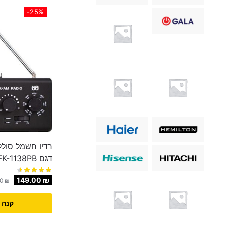
-25%
דגם RFK-1138PB
149.00
₪
00
₪
קנה 