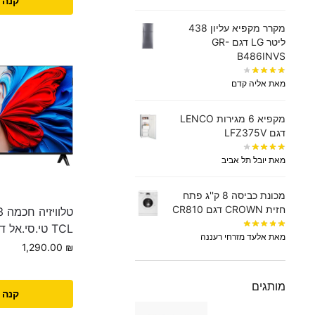
קנה 
מקרר מקפיא עליון 438
‏ליטר LG דגם GR-
B486INVS
מאת אליה קדם
מקפיא 6 מגירות LENCO
דגם LFZ375V
מאת יובל תל אביב
מכונת כביסה 8 ק''ג פתח
חזית CROWN דגם CR810
מאת אלעד מזרחי רעננה
1,290.00
₪
מותגים
קנה 