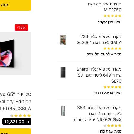
תוצרת אירופה דגם
קנה 
MIT2750
מאת ניצן יעקובי
-16%
מקרר מקפיא עליון 233
GALA ליטר דגם GL2601
מאת שילה גפן תל יצחק
מקרר מקפיא עליון Sharp
שחור 649 ליטר דגם SJ-
SE70
מאת אביגיל ברכה
טלוויז
מקרר ‏מקפיא תחתון 363
LED65G36LA
‏ליטר Gorenje דגם
NRK6202MX יחידה בודדת
12,321.00
₪
מאת שגית כהן