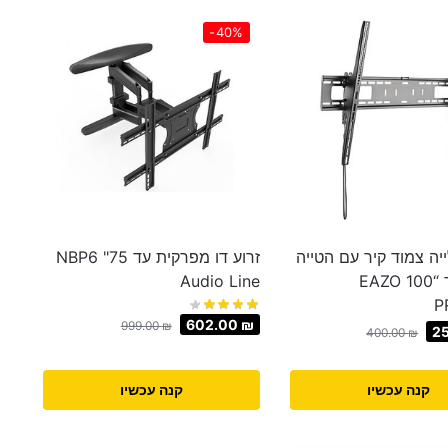
-40%
יה צמוד קיר עם הטייה
זרוע דו מפרקית עד 75" NBP6
למסך עד “100 EAZO
Audio Line
P
602.00
₪
999.00
₪
2
400.00
₪
קנה עכשיו
קנה עכשיו