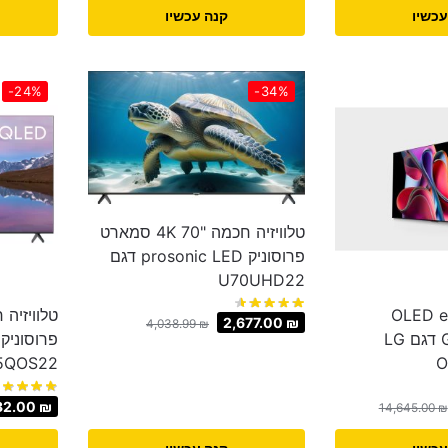
עכשיו
קנה עכשיו
-24%
-34%
טלוויזיה חכמה "70 4K סמארט
פרוסוניק prosonic LED דגם
U70UHD22
יה “65 OLED evo
2,677.00
₪
4,038.99
₪
Gallery Edition דגם LG
5QOS22
O
32.00
₪
14,645.00
₪