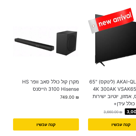
מסך AKAI-QLED (לינוקס) "65
מקרן קול כולל סאב וופר HS
– 4K 300AK VSAK
3100 Hisense הייסנס
 אמזון, יוטיוב ישירות
749.00
₪
ולל עידן+
3,0
3,660.00
₪
קנה עכשיו
קנה עכשיו