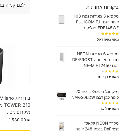
לכם קנייה בט
ביקורות אחרונות
מקפיא 3 מגירות נפח 103
ליטר דגם FUJICOM FJ-
FDF145WE פוג'יקום
מאת גאיה דקל
מקפיא 6 מגירות NEON
תוצרת אירופה DE-FROST
דגם NE-MIFT2450
מאת ירדן ביטון
מיקרוגל דיגיטלי בנפח 20
ליטר לבן דגם NAK-20LDW
בידורית o
210ּ
מאת יובל שחר
מיקרופונים .
1,580.00
₪
מקרר NEON קלאסי
DeFrost בנפח 248 ליטר