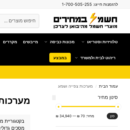
להזמנות חייגו:
1-700-505-255
חיפוש
טלוויזיות וסטריאו
מכונות כביסה
מייבשים
מקררים
ריהוט לבית ולמשרד
במבצע
עמוד הבית
מערכות צפייה ושמע
/
סינון מחיר
מערכות 
מחיר:
70 ₪
—
34,940 ₪
סנן
בקטגוריית מ
מסכים גדולים