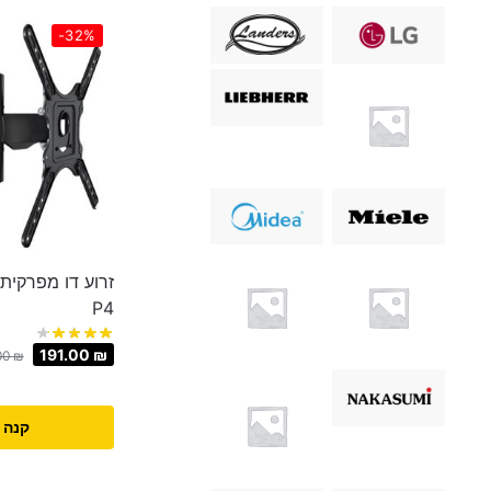
-32%
P4
191.00
₪
00
₪
קנה 