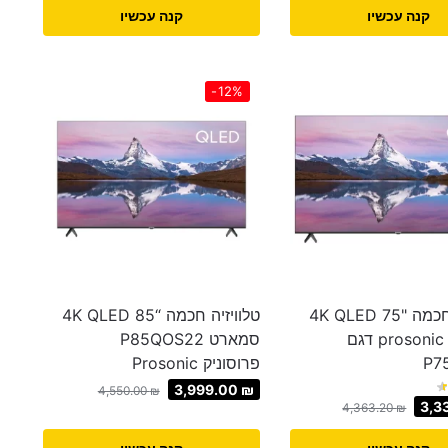
קנה עכשיו
קנה עכשיו
-12%
טלוויזיה חכמה "75 4K QLED
טלוויזיה חכמה “85 4K QLED
פרוסוניק prosonic דגם
סמארט P85QOS22
P7
פרוסוניק Prosonic
3,999.00
₪
4,550.00
₪
3,3
4,363.20
₪