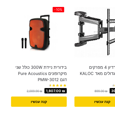
-10%
זרוע אקורדיון 4 מפרקים
בידורית ניידת 300W כולל שני
למסכים גדולים מאד KALOC
מיקרופונים Pure Acoustics
דגם PMW-3012
1,807.00
₪
3
2,009.90
₪
899.00
₪
קנה עכשיו
קנה עכשיו