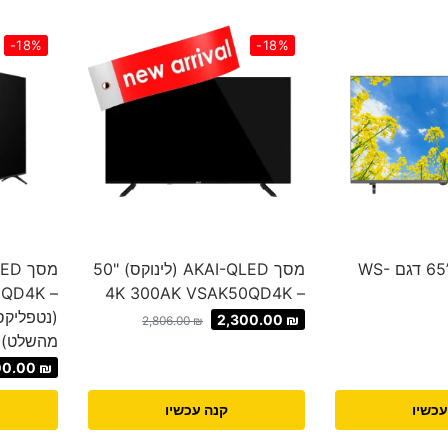
-18%
-18%
טלוויזייה חכמה ’65 דגם WS-
מסך AKAI-QLED (לינוקס) "50
65QD4K
– 4K 300AK VSAK50QD4K
(נטפליקס,
2,300.00
₪
2,806.00
₪
מהשלט) כ
00.00
₪
עכשיו
קנה עכשיו