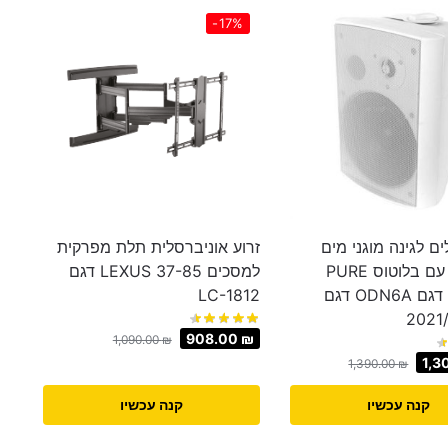
-17%
ים לגינה מוגני מים
זרוע אוניברסלית תלת מפרקית
מוגברים עם בלוטוס PURE
למסכים 37-85 LEXUS דגם
SOUND דגם ODN6A דגם
LC-1812
908.00
₪
1,090.00
₪
1,3
1,390.00
₪
קנה עכשיו
קנה עכשיו